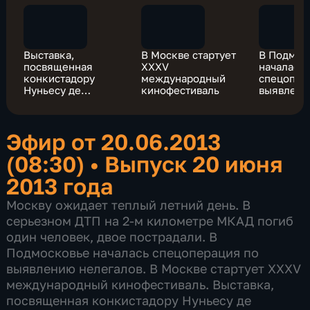
Выставка,
В Москве стартует
В Подмос
посвященная
XXXV
началась
конкистадору
международный
спецопер
Нуньесу де
кинофестиваль
выявлен
Бальбоа,
нелегало
открылась в
Москве
Эфир от 20.06.2013
(08:30)
•
Выпуск 20 июня
2013 года
Москву ожидает теплый летний день. В
серьезном ДТП на 2-м километре МКАД погиб
один человек, двое пострадали. В
Подмосковье началась спецоперация по
выявлению нелегалов. В Москве стартует XXXV
международный кинофестиваль. Выставка,
посвященная конкистадору Нуньесу де