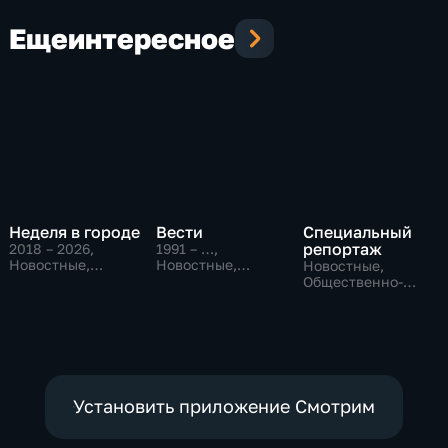
Еще
интересное
Неделя в городе
Вести
Специальный
репортаж
2018 – 2026
,
1991 – …
,
Новостные,
Новостные,
Новостные,
Общество,
Общественно-
Общественно-
общественно-
политические,
политические,
политические
социально-
социально-
экономические
экономические
Установить приложение Смотрим