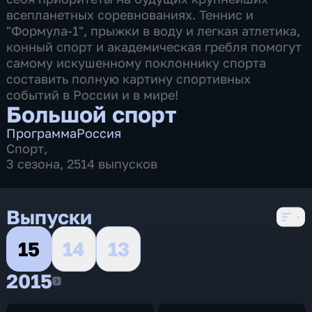
всепланетных соревнованиях. Теннис и
"Формула-1", прыжки в воду и легкая атлетика,
конный спорт и академическая гребля помогут
самому искушенному поклоннику спорта
составить полную картину спортивных
событий в России и в мире!
Большой спорт
Программа
Россия
Спорт
,
3 сезона, 2514 выпусков
Выпуски
15
14
13
2015
2015