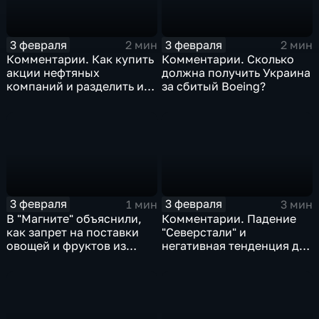
3 февраля
3 февраля
2 мин
2 мин
Комментарии. Как купить
Комментарии. Сколько
акции нефтяных
должна получить Украина
компаний и разделить их
за сбитый Boeing?
доход
3 февраля
3 февраля
1 мин
3 мин
В "Магните" объяснили,
Комментарии. Падение
как запрет на поставки
"Северстали" и
овощей и фруктов из
негативная тенденция для
Китая отразится на ценах
бизнеса Apple