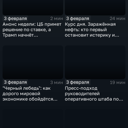
3 февраля
3 февраля
2 мин
24 мин
Анонс недели: ЦБ примет
Курс дня. Заражённая
решение по ставке, а
нефть: кто первый
Трамп начнёт
остановит истерику и
предвыборную гонку
почему ОПЕК лучше не
вмешиваться
3 февраля
3 февраля
3 мин
19 мин
"Черный лебедь": как
Пресс-подход
дорого мировой
руководителей
экономике обойдётся
оперативного штаба по
изоляция Поднебесной
борьбе с коронавирусом