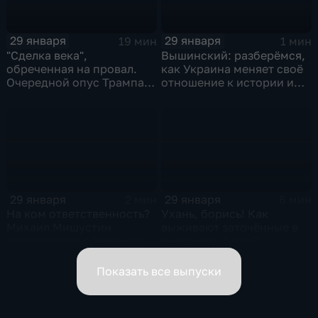
29 января
29 января
19 мин
1 мин
"Сделка века",
Вышинский: разберёмся,
обреченная на провал.
как Украина меняет своё
Очередной опус Трампа.
отношение к истории и
Жанр: политическая
почему
фантастика
29 января
29 января
2 мин
6 мин
На ком ответственность?
Ухань, борись! Как
Михаил Мишустин
выживают заточённые в
распределил обязанности
вирусном Китае?
вице-премьеров
Показать все выпуски