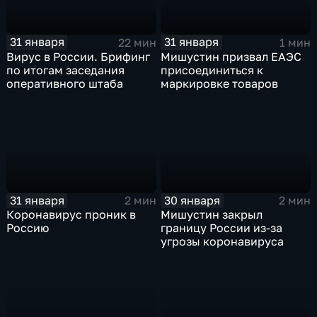
31 января
31 января
22 мин
1 мин
Вирус в России. Брифинг
Мишустин призвал ЕАЭС
по итогам заседания
присоединиться к
оперативного штаба
маркировке товаров
31 января
30 января
2 мин
2 мин
Коронавирус проник в
Мишустин закрыл
Россию
границу России из-за
угрозы коронавируса