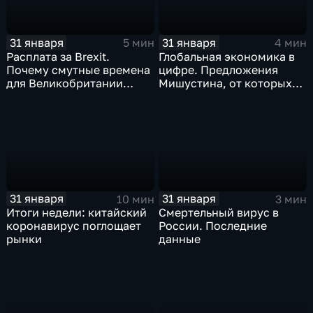
31 января
31 января
5 мин
4 мин
Расплата за Brexit.
Глобальная экономика в
Почему смутные времена
цифре. Предложения
для Великобритании
Мишустина, от которых
только начинаются
ЕАЭС не сможет
отказаться
31 января
31 января
10 мин
3 мин
Итоги недели: китайский
Смертельный вирус в
коронавирус поглощает
России. Последние
рынки
данные