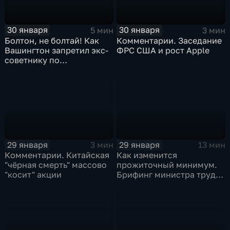
30 января
30 января
5 мин
3 мин
Болтон, не болтай! Как
Комментарии. Заседание
Вашингтон запретил экс-
ФРС США и рост Apple
советнику по
безопасности делиться
воспоминаниями
29 января
29 января
3 мин
13 мин
Комментарии. Китайская
Как изменится
"чёрная смерть" массово
прожиточный минимум.
"косит" акции
Брифинг министра труда
и соцзащиты Антона
Котякова