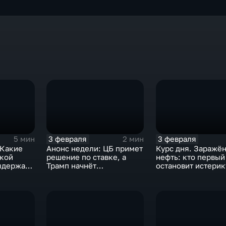
3 февраля
3 февраля
5 мин
2 мин
 Какие
Анонс недели: ЦБ примет
Курс дня. Заражё
ской
решение по ставке, а
нефть: кто первый
ыдержат
Трамп начнёт
остановит истерик
предвыборную гонку
почему ОПЕК лучш
вмешиваться