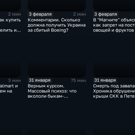
3 февраля
3 февраля
2 мин
2 мин
ак купить
Комментарии. Сколько
В "Магните" объяс
должна получить Украина
как запрет на пос
елить их
за сбитый Boeing?
овощей и фруктов
Китая отразится н
31 января
31 января
3 мин
75 мин
almart и
Верным курсом.
Смерть под завала
аем на
Массовый психоз: что
Хроника обрушен
вкололи быкам-
крыши СКК в Пете
мутантам, когда рухнет
доллар и почему месть
Китая станет страшнее
вируса