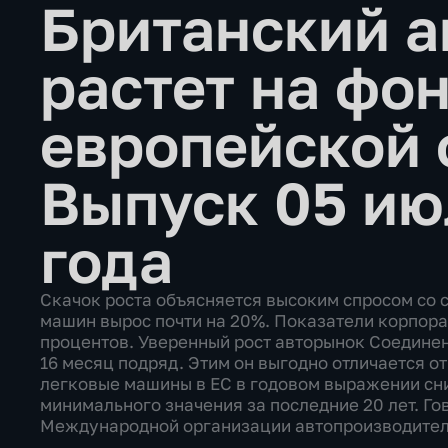
Британский 
растет на фо
европейской 
Выпуск 05 ию
года
Скачок роста объясняется высоким спросом со 
машин вырос почти на 20%. Показатели корпора
процентов. Уверенный рост авторынок Соедине
16 месяц подряд. Этим он выгодно отличается о
легковые машины в ЕС в годовом выражении сни
минимального значения за последние 20 лет. Го
Международной организации автопроизводителе