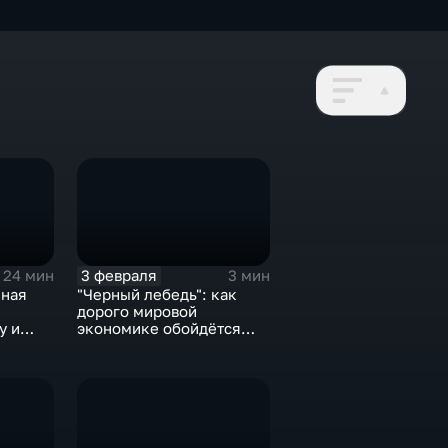
3 февраля
24 мин
3 мин
нная
"Черный лебедь": как
дорого мировой
у и
экономике обойдётся
е не
изоляция Поднебесной