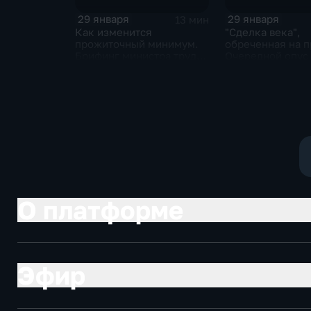
29 января
29 января
13 мин
Как изменится
"Сделка века",
прожиточный минимум.
обреченная на п
Брифинг министра труда
Очередной опус
и соцзащиты Антона
Жанр: политиче
Котякова
фантастика
О платформе
Эфир