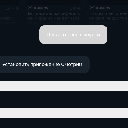
29 января
29 января
19 мин
1 мин
Вышинский: разберёмся,
На ком ответствен
ровал.
как Украина меняет своё
Михаил Мишустин
 Трампа.
отношение к истории и
распределил
ская
почему
обязанности вице-
премьеров
Показать все выпуски
Установить приложение Смотрим