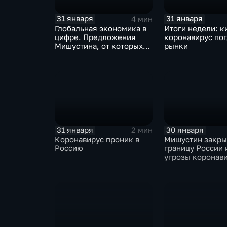
31 января
31 января
4 мин
Глобальная экономика в
Итоги недели: к
цифре. Предложения
коронавирус по
Мишустина, от которых
рынки
ЕАЭС не сможет
отказаться
31 января
30 января
2 мин
Коронавирус проник в
Мишустин закр
Россию
границу России 
угрозы коронав