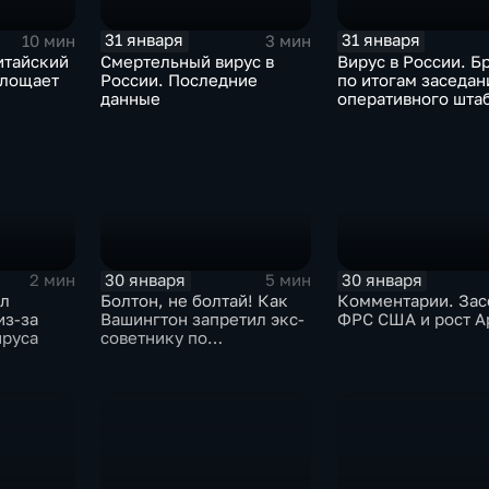
31 января
31 января
10 мин
3 мин
итайский
Смертельный вирус в
Вирус в России. Б
глощает
России. Последние
по итогам заседан
данные
оперативного шта
30 января
30 января
2 мин
5 мин
ыл
Болтон, не болтай! Как
Комментарии. Зас
из-за
Вашингтон запретил экс-
ФРС США и рост A
ируса
советнику по
безопасности делиться
воспоминаниями