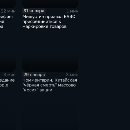
31 января
22 мин
1 мин
рифинг
Мишустин призвал ЕАЭС
ия
присоединиться к
ба
маркировке товаров
29 января
3 мин
3 мин
едание
Комментарии. Китайская
pple
"чёрная смерть" массово
"косит" акции