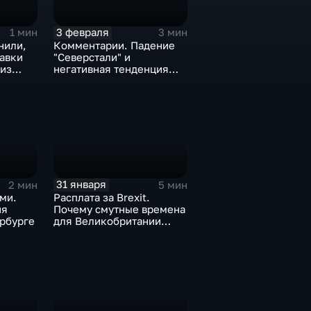
3 февраля
1 мин
3 мин
нили,
Комментарии. Падение
тавки
"Северстали" и
 из
негативная тенденция
а ценах
для бизнеса Apple
31 января
2 мин
5 мин
ми.
Расплата за Brexit.
ия
Почему смутные времена
рбурге
для Великобритании
только начинаются