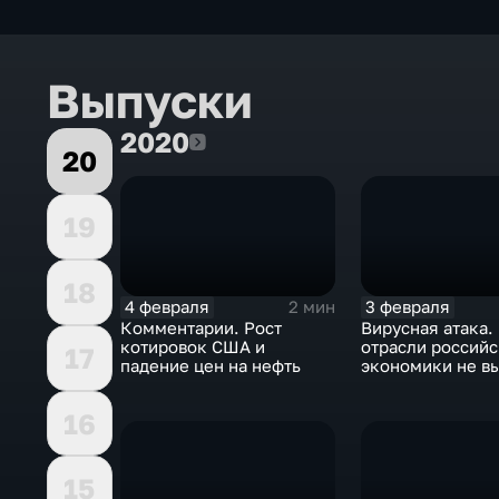
Выпуски
2020
2020
20
19
18
4 февраля
3 февраля
2 мин
Комментарии. Рост
Вирусная атака.
котировок США и
отрасли россий
17
падение цен на нефть
экономики не в
удар
16
15