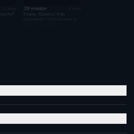
29 января
2 мин
6 мин
ность?
Ухань, борись! Как
выживают заточённые в
вирусном Китае?