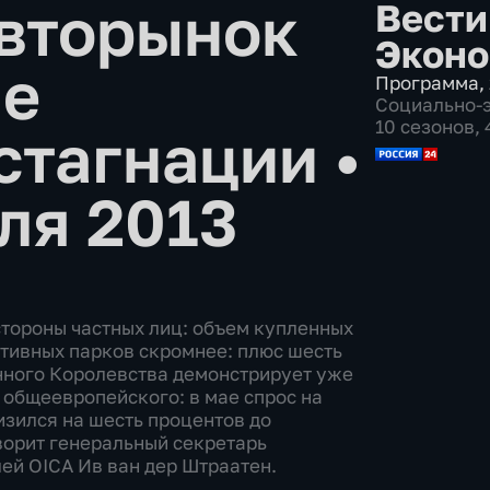
авторынок
Вести
Эконо
не
Программа
,
Социально-
10 сезонов,
стагнации
•
ля 2013
стороны частных лиц: объем купленных
тивных парков скромнее: плюс шесть
нного Королевства демонстрирует уже
т общеевропейского: в мае спрос на
зился на шесть процентов до
ворит генеральный секретарь
й OICA Ив ван дер Штраатен.