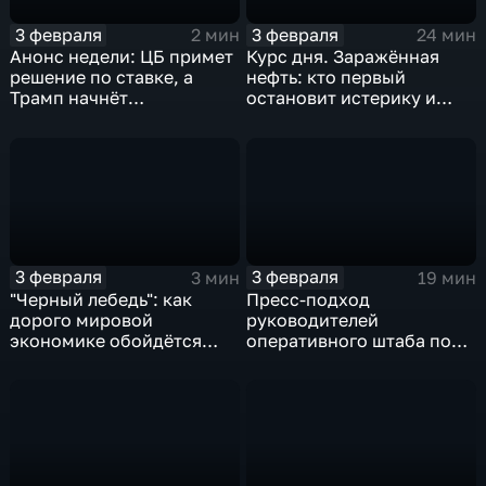
3 февраля
3 февраля
2 мин
24 мин
Анонс недели: ЦБ примет
Курс дня. Заражённая
решение по ставке, а
нефть: кто первый
Трамп начнёт
остановит истерику и
предвыборную гонку
почему ОПЕК лучше не
вмешиваться
3 февраля
3 февраля
3 мин
19 мин
"Черный лебедь": как
Пресс-подход
дорого мировой
руководителей
экономике обойдётся
оперативного штаба по
изоляция Поднебесной
борьбе с коронавирусом