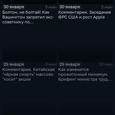
30 января
30 января
5 мин
3 мин
Болтон, не болтай! Как
Комментарии. Заседание
Вашингтон запретил экс-
ФРС США и рост Apple
советнику по
безопасности делиться
воспоминаниями
29 января
29 января
3 мин
13 мин
Комментарии. Китайская
Как изменится
"чёрная смерть" массово
прожиточный минимум.
"косит" акции
Брифинг министра труда
и соцзащиты Антона
Котякова