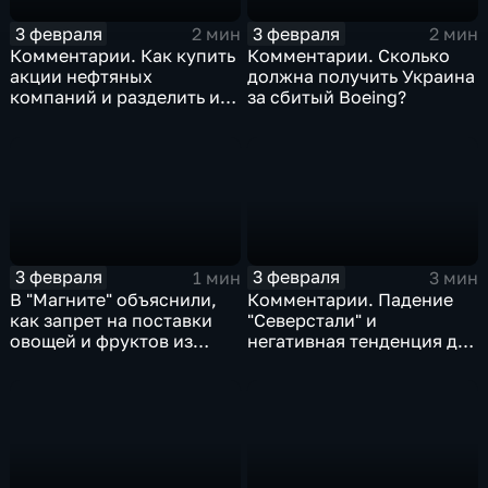
3 февраля
3 февраля
2 мин
2 мин
Комментарии. Как купить
Комментарии. Сколько
акции нефтяных
должна получить Украина
компаний и разделить их
за сбитый Boeing?
доход
3 февраля
3 февраля
1 мин
3 мин
В "Магните" объяснили,
Комментарии. Падение
как запрет на поставки
"Северстали" и
овощей и фруктов из
негативная тенденция для
Китая отразится на ценах
бизнеса Apple