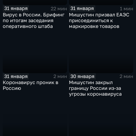
31 января
31 января
22 мин
1 мин
Вирус в России. Брифинг
Мишустин призвал ЕАЭС
по итогам заседания
присоединиться к
оперативного штаба
маркировке товаров
31 января
30 января
2 мин
2 мин
Коронавирус проник в
Мишустин закрыл
Россию
границу России из-за
угрозы коронавируса