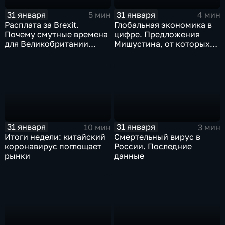
31 января
31 января
5 мин
4 мин
Расплата за Brexit.
Глобальная экономика в
Почему смутные времена
цифре. Предложения
для Великобритании
Мишустина, от которых
только начинаются
ЕАЭС не сможет
отказаться
31 января
31 января
10 мин
3 мин
Итоги недели: китайский
Смертельный вирус в
коронавирус поглощает
России. Последние
рынки
данные