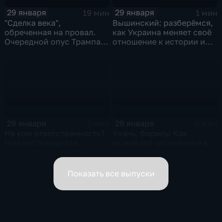
29 января
29 января
19 мин
1 мин
"Сделка века",
Вышинский: разберёмся,
обреченная на провал.
как Украина меняет своё
Очередной опус Трампа.
отношение к истории и
Жанр: политическая
почему
фантастика
29 января
29 января
2 мин
6 мин
На ком ответственность?
Ухань, борись! Как
Михаил Мишустин
выживают заточённые в
распределил обязанности
вирусном Китае?
вице-премьеров
Показать все выпуски