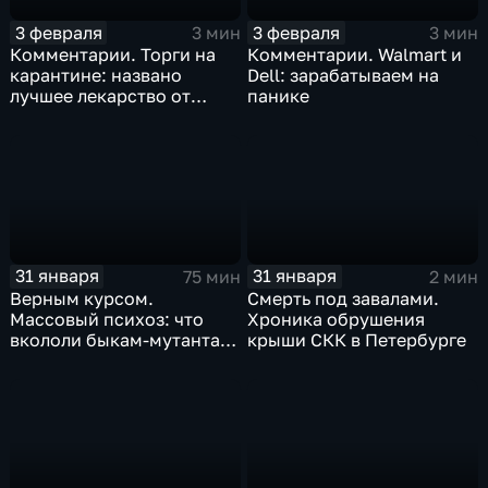
3 февраля
3 февраля
3 мин
3 мин
Комментарии. Торги на
Комментарии. Walmart и
карантине: названо
Dell: зарабатываем на
лучшее лекарство от
панике
коррекции
31 января
31 января
75 мин
2 мин
Верным курсом.
Смерть под завалами.
Массовый психоз: что
Хроника обрушения
вкололи быкам-мутантам,
крыши СКК в Петербурге
когда рухнет доллар и
почему месть Китая
станет страшнее вируса