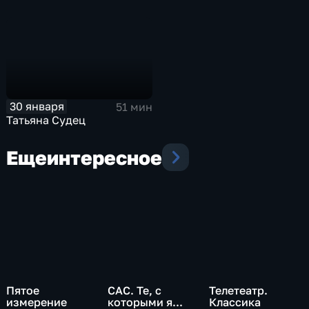
30 января
51 мин
Татьяна Судец
Еще
интересное
Пятое
САС. Те, с
Телетеатр.
измерение
которыми я...
Классика