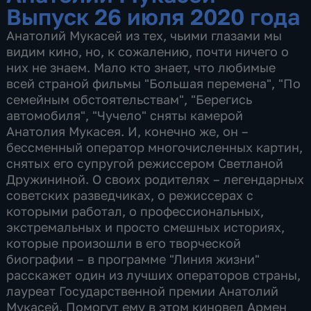
Выпуск 26 июля 2020 года
Анатолий Мукасей из тех, чьими глазами мы
видим кино, но, к сожалению, почти ничего о
них не знаем. Мало кто знает, что любимые
всей страной фильмы "Большая перемена", "По
семейным обстоятельствам", "Берегись
автомобиля", "Чучело" сняты камерой
Анатолия Мукасея. И, конечно же, он –
бессменный оператор многочисленных картин,
снятых его супругой режиссером Светланой
Дружининой. О своих родителях – легендарных
советских разведчиках, о режиссерах с
которыми работал, о профессиональных,
экстремальных и просто смешных историях,
которые произошли в его творческой
биографии – в программе "Линия жизни"
расскажет один из лучших операторов страны,
лауреат Государственной премии Анатолий
Мукасей. Помогут ему в этом киновед Армен