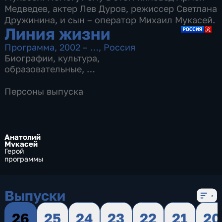
Медведев, актер Лев Дуров, режиссер Светлана
Дружинина, и сын – оператор Михаил Мукасей.
Линия жизни
Программа
,
2002 – …
,
Россия
Биографии
,
культура
,
образовательные
,
17 сезонов, 604 выпуска
Персоны выпуска
Анатолий
Мукасей
Герой
программы
Выпуски
26
25
24
23
22
21
20