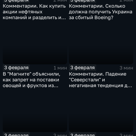
Комментарии. Как купить
Комментарии. Сколько
акции нефтяных
должна получить Украина
компаний и разделить их
за сбитый Boeing?
доход
3 февраля
3 февраля
1 мин
3 мин
В "Магните" объяснили,
Комментарии. Падение
как запрет на поставки
"Северстали" и
овощей и фруктов из
негативная тенденция для
Китая отразится на ценах
бизнеса Apple
3 февраля
3 февраля
3 мин
3 мин