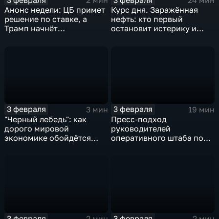
2 мин
24 мин
Анонс недели: ЦБ примет
Курс дня. Заражённая
решение по ставке, а
нефть: кто первый
Трамп начнёт
остановит истерику и
предвыборную гонку
почему ОПЕК лучше не
вмешиваться
3 февраля
3 февраля
3 мин
19 мин
"Черный лебедь": как
Пресс-подход
дорого мировой
руководителей
экономике обойдётся
оперативного штаба по
изоляция Поднебесной
борьбе с коронавирусом
3 февраля
3 февраля
2 мин
2 мин