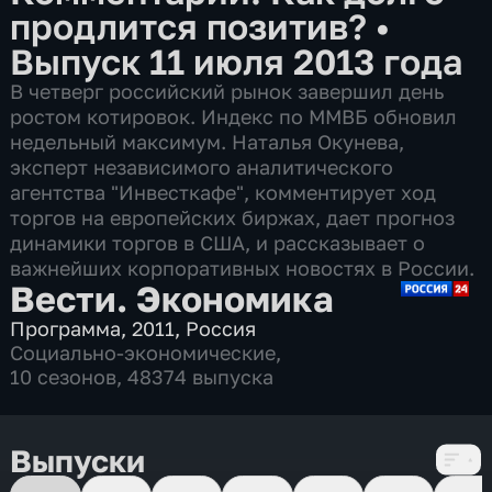
продлится позитив?
•
Выпуск 11 июля 2013 года
В четверг российский рынок завершил день
ростом котировок. Индекс по ММВБ обновил
недельный максимум. Наталья Окунева,
эксперт независимого аналитического
агентства "Инвесткафе", комментирует ход
торгов на европейских биржах, дает прогноз
динамики торгов в США, и рассказывает о
важнейших корпоративных новостях в России.
Вести. Экономика
Программа
,
2011
,
Россия
Социально-экономические
,
10 сезонов, 48374 выпуска
Выпуски