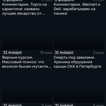
Комментарии. Торги на
Комментарии. Walmart и
карантине: названо
Dell: зарабатываем на
лучшее лекарство от
панике
коррекции
31 января
31 января
75 мин
2 мин
Верным курсом.
Смерть под завалами.
Массовый психоз: что
Хроника обрушения
вкололи быкам-мутантам,
крыши СКК в Петербурге
когда рухнет доллар и
почему месть Китая
станет страшнее вируса
31 января
31 января
5 мин
4 мин