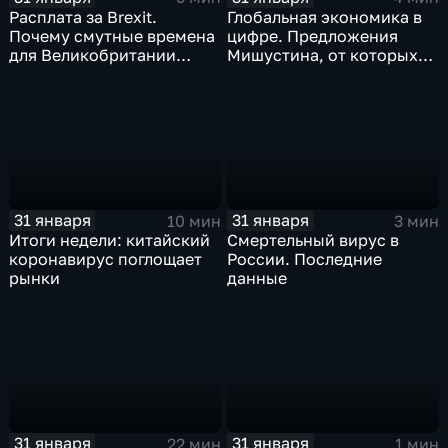
Расплата за Brexit.
Глобальная экономика в
Почему смутные времена
цифре. Предложения
для Великобритании
Мишустина, от которых
только начинаются
ЕАЭС не сможет
отказаться
31 января
31 января
10 мин
3 мин
Итоги недели: китайский
Смертельный вирус в
коронавирус поглощает
России. Последние
рынки
данные
31 января
31 января
22 мин
1 мин