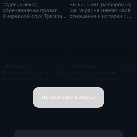
"Сделка века",
Вышинский: разберёмся,
обреченная на провал.
как Украина меняет своё
Очередной опус Трампа.
отношение к истории и
Жанр: политическая
почему
фантастика
29 января
29 января
2 мин
6 мин
На ком ответственность?
Ухань, борись! Как
Михаил Мишустин
выживают заточённые в
распределил обязанности
вирусном Китае?
вице-премьеров
Показать все выпуски