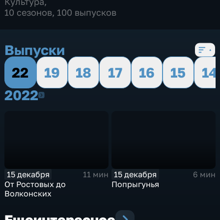
Культура
,
10 сезонов, 100 выпусков
Выпуски
22
19
18
17
16
15
14
2022
2022
15 декабря
15 декабря
11 мин
6 мин
От Ростовых до
Попрыгунья
Волконских
Еще
интересное