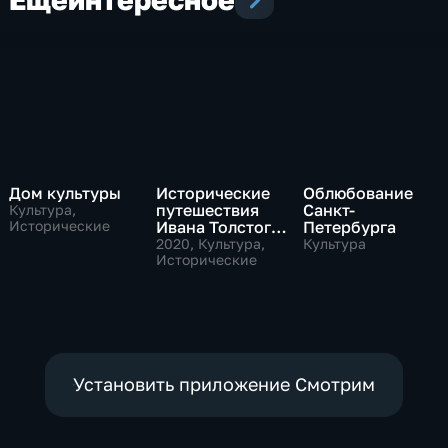
Дом культуры
Исторические
Облюбование
путешествия
Санкт-
Культура,
Исторические
Ивана Толстого.
Петербурга
"Парижские
2020
, Культура,
Культура
истории"
Исторические
Установить приложение Смотрим