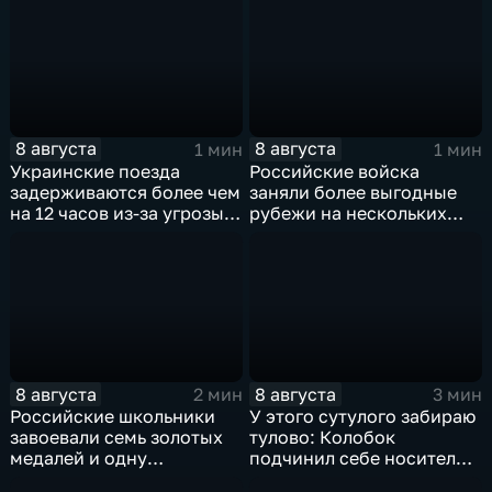
Южной Осетии
8 августа
8 августа
1 мин
1 мин
Украинские поезда
Российские войска
задерживаются более чем
заняли более выгодные
на 12 часов из-за угрозы
рубежи на нескольких
обстрелов
направлениях в зоне СВО
8 августа
8 августа
2 мин
3 мин
Российские школьники
У этого сутулого забираю
завоевали семь золотых
тулово: Колобок
медалей и одну
подчинил себе носителя в
бронзовую на турнире по
новом сказочном