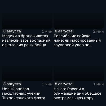
завершить конфликт с
против России
Ираном
8 августа
8 августа
1 мин
2 мин
Медики в бронежилетах
Российские войска
извлекли взрывоопасный
нанесли массированный
осколок из раны бойца
групповой удар по
стратегическим объектам
в глубоком тылу ВСУ
8 августа
8 августа
1 мин
1 мин
Новый эпизод
На юге России в
масштабных учений
ближайшие дни обещают
Тихоокеанского флота
экстремальную жару