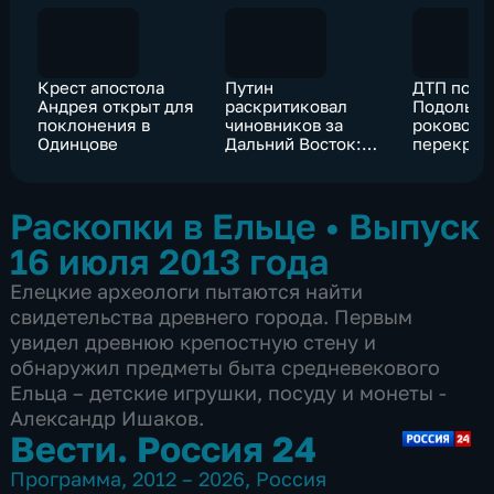
Крест апостола
Путин
ДТП под
Андрея открыт для
раскритиковал
Подольск
поклонения в
чиновников за
роковом
Одинцове
Дальний Восток:
перекрес
"Вы работать
установл
будете?"
светофор
Раскопки в Ельце
•
Выпуск
16 июля 2013 года
Елецкие археологи пытаются найти
свидетельства древнего города. Первым
увидел древнюю крепостную стену и
обнаружил предметы быта средневекового
Ельца – детские игрушки, посуду и монеты -
Александр Ишаков.
Вести. Россия 24
Программа
,
2012 – 2026
,
Россия