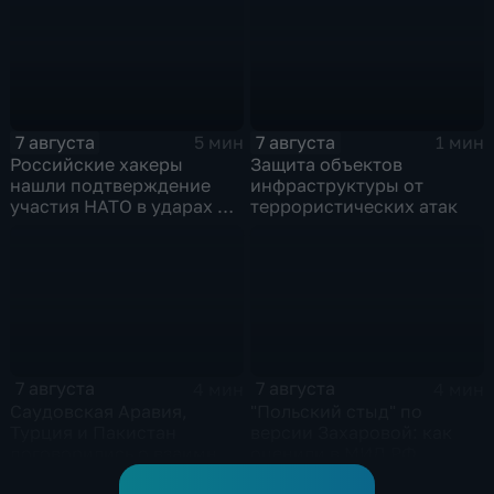
массированных и
групповых ударов
7 августа
7 августа
5 мин
1 мин
Российские хакеры
Защита объектов
нашли подтверждение
инфраструктуры от
участия НАТО в ударах по
террористических атак
России
7 августа
7 августа
4 мин
4 мин
Саудовская Аравия,
"Польский стыд" по
Турция и Пакистан
версии Захаровой: как
договорились о взаимной
оценили в МИД РФ
защите
скандальную речь