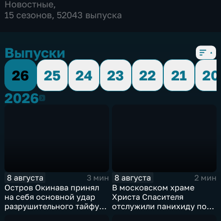
Новостные
,
15 сезонов, 52043 выпуска
Выпуски
26
25
24
23
22
21
20
2026
2026
8 августа
8 августа
3 мин
2 мин
Остров Окинава принял
В московском храме
на себя основной удар
Христа Спасителя
разрушительного тайфуна
отслужили панихиду по
"Дельфин"
погибшим жителям