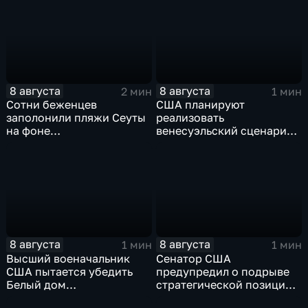
8 августа
8 августа
2 мин
1 мин
Сотни беженцев
США планируют
заполонили пляжи Сеуты
реализовать
на фоне
венесуэльский сценарий
катастрофического
для смены власти на Кубе
миграционного кризиса
8 августа
8 августа
1 мин
1 мин
Высший военачальник
Сенатор США
США пытается убедить
предупредил о подрыве
Белый дом
стратегической позиции
незамедлительно
из-за новых пошлин