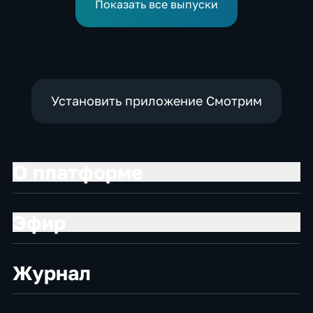
Навроцкого
Показать все выпуски
Установить приложение Смотрим
О платформе
Эфир
Журнал