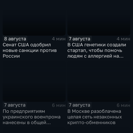
8 августа
7 августа
4 мин
4 мин
Сенат США одобрил
В США генетики создали
новые санкции против
стартап, чтобы помочь
России
людям с аллергией на
собак
7 августа
7 августа
6 мин
6 мин
По предприятиям
В Москве разоблачена
украинского военпрома
целая сеть незаконных
нанесены в общей
крипто-обменников
сложности более 10-ти