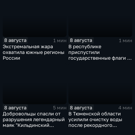
8 августа
8 августа
1 мин
1 мин
Экстремальная жара
В республике
охватила южные регионы
приспустили
России
государственные флаги и
зажгли свечи в память о
жертвах обстрела
Цхинвала
8 августа
8 августа
5 мин
4 мин
Добровольцы спасли от
В Тюменской области
разрушения легендарный
усилили очистку воды
маяк "Кильдинский
после рекордного
Северный"
летнего паводка