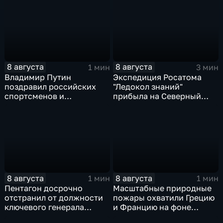
ИИ
блокбастере
8 августа
8 августа
1 мин
3 мин
Владимир Путин
Экспедиция Росатома
поздравил российских
"Ледокол знаний"
спортсменов и
прибыла на Северный
физкультурников с
полюс
профессиональным
праздником
8 августа
8 августа
1 мин
1 мин
Пентагон досрочно
Масштабные природные
отстранил от должности
пожары охватили Грецию
ключевого генерала
и Францию на фоне
Чарльза Костанцу
европейской засухи