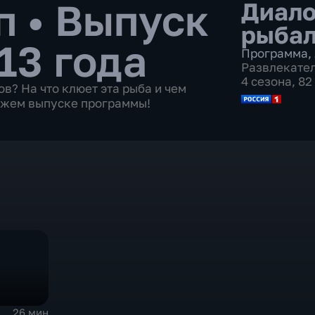
рп
•
Выпуск
Диало
рыбал
13 года
Программа
,
Развлекате
4 сезона, 8
ов? На что клюет эта рыба и чем
вежем выпуске программы!
26 мин