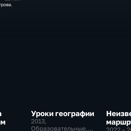
трова.
а
Уроки географии
Неизв
ом
2013
,
маршр
Образовательные,
2022 – 