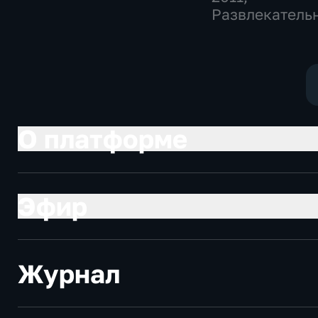
Развлекатель
Спорт
О платформе
Эфир
Журнал