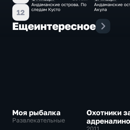
Андаманские острова. По
Андаманские ос
следам Кусто
Акула
12
Еще
интересное
Моя рыбалка
Охотники з
Развлекательные
адреналин
2011
,