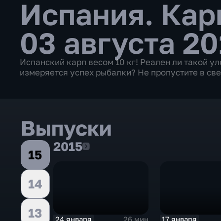
Испания. Ка
03 августа 20
Испанский карп весом 10 кг! Реален ли такой ул
измеряется успех рыбалки? Не пропустите в с
Выпуски
2015
2015
15
14
13
24 января
17 января
26 мин