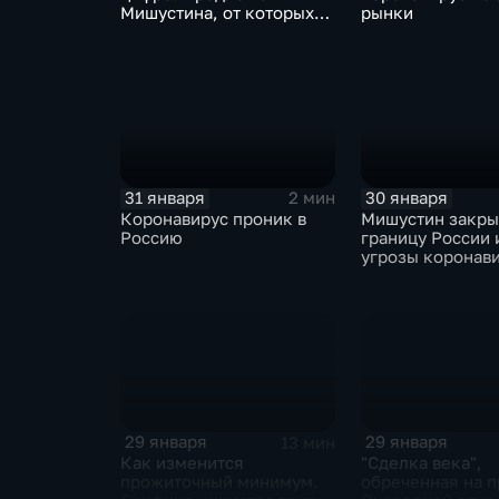
Мишустина, от которых
рынки
ЕАЭС не сможет
отказаться
31 января
30 января
2 мин
Коронавирус проник в
Мишустин закр
Россию
границу России 
угрозы коронав
29 января
29 января
13 мин
Как изменится
"Сделка века",
прожиточный минимум.
обреченная на п