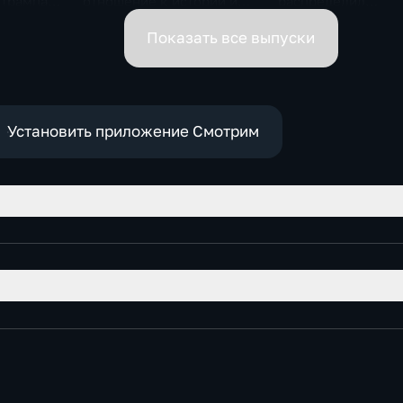
 Трампа.
отношение к истории и
распределил
ская
почему
обязанности вице-
премьеров
Показать все выпуски
Установить приложение Смотрим