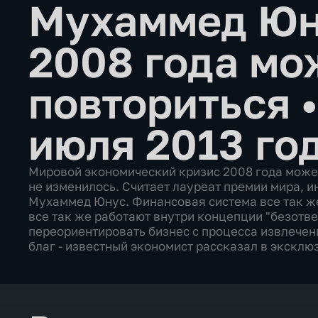
Мухаммед Юн
2008 года мо
повториться
июля 2013 го
Мировой экономический кризис 2008 года может 
не изменилось. Считает лауреат премии мира, 
Мухаммед Юнус. Финансовая система все так же
все так же работают внутри концепции "безотве
переориентировать бизнес с процесса извлечен
благ - известный экономист рассказал в эксклю