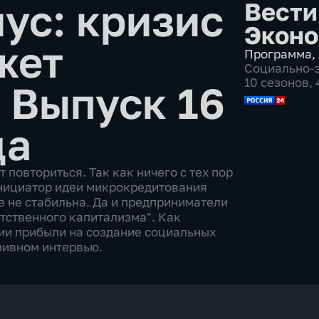
ус: кризис
Вести
Эконо
жет
Программа
,
Социально-
10 сезонов,
•
Выпуск 16
да
повториться. Так как ничего с тех пор
инициатор идеи микрокредитования
 не стабильна. Да и предприниматели
тственного капитализма". Как
ии прибыли на создание социальных
зивном интервью.