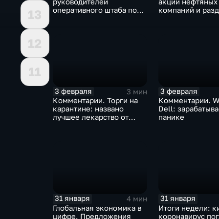
руководителей
акции нефтяных
оперативного штаба по
компаний и разд
13
борьбе с коронавирусом
доход
12
11
3 февраля
3 февраля
3 мин
Комментарии. Торги на
Комментарии. W
карантине: названо
Dell: зарабатыв
лучшее лекарство от
панике
коррекции
31 января
31 января
4 мин
Глобальная экономика в
Итоги недели: к
цифре. Предложения
коронавирус по