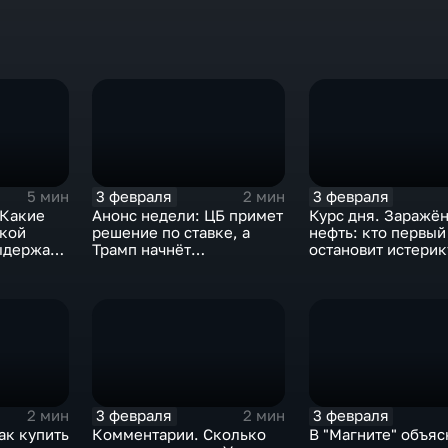
3 февраля
3 февраля
5 мин
2 мин
 Какие
Анонс недели: ЦБ примет
Курс дня. Заражё
ской
решение по ставке, а
нефть: кто первый
ыдержат
Трамп начнёт
остановит истерик
предвыборную гонку
почему ОПЕК лучш
вмешиваться
3 февраля
3 февраля
2 мин
2 мин
ак купить
Комментарии. Сколько
В "Магните" объяс