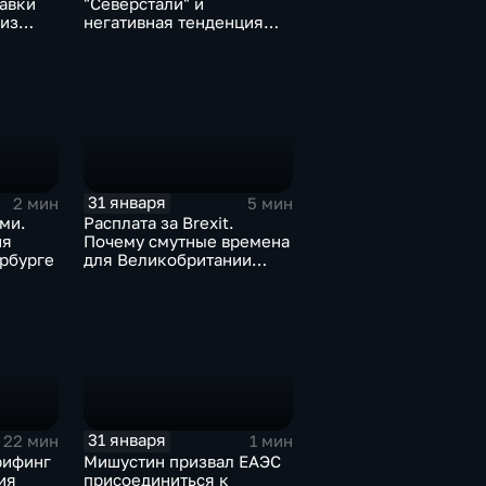
тавки
"Северстали" и
 из
негативная тенденция
а ценах
для бизнеса Apple
31 января
2 мин
5 мин
ми.
Расплата за Brexit.
ия
Почему смутные времена
рбурге
для Великобритании
только начинаются
31 января
22 мин
1 мин
рифинг
Мишустин призвал ЕАЭС
ия
присоединиться к