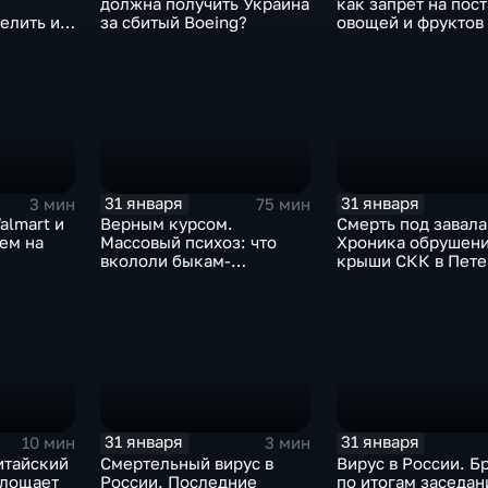
должна получить Украина
как запрет на пос
елить их
за сбитый Boeing?
овощей и фруктов
Китая отразится н
31 января
31 января
3 мин
75 мин
almart и
Верным курсом.
Смерть под завала
аем на
Массовый психоз: что
Хроника обрушен
вкололи быкам-
крыши СКК в Пете
мутантам, когда рухнет
доллар и почему месть
Китая станет страшнее
вируса
31 января
31 января
10 мин
3 мин
итайский
Смертельный вирус в
Вирус в России. Б
глощает
России. Последние
по итогам заседан