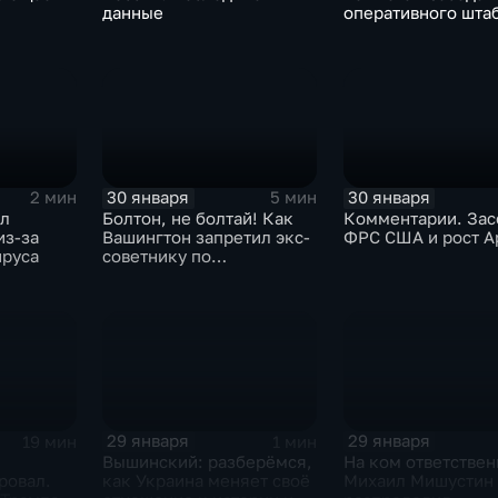
данные
оперативного шта
30 января
30 января
2 мин
5 мин
ыл
Болтон, не болтай! Как
Комментарии. Зас
из-за
Вашингтон запретил экс-
ФРС США и рост A
ируса
советнику по
безопасности делиться
воспоминаниями
29 января
29 января
19 мин
1 мин
Вышинский: разберёмся,
На ком ответствен
ровал.
как Украина меняет своё
Михаил Мишустин