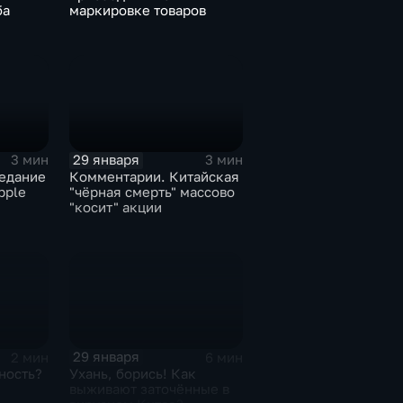
ба
маркировке товаров
29 января
3 мин
3 мин
едание
Комментарии. Китайская
pple
"чёрная смерть" массово
"косит" акции
29 января
2 мин
6 мин
ность?
Ухань, борись! Как
выживают заточённые в