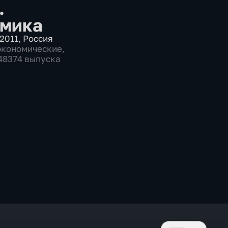
.
мика
2011
,
Россия
экономические
,
 48374 выпуска