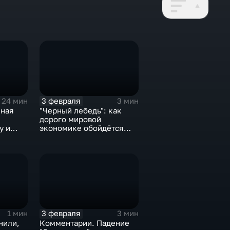
3 февраля
24 мин
3 мин
нная
"Черный лебедь": как
дорого мировой
у и
экономике обойдётся
е не
изоляция Поднебесной
3 февраля
1 мин
3 мин
нили,
Комментарии. Падение