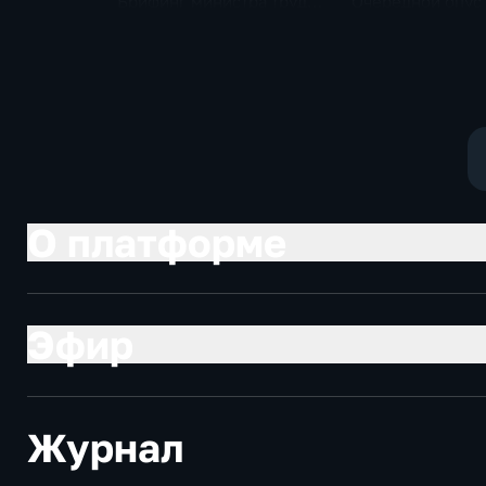
Брифинг министра труда
Очередной опус
и соцзащиты Антона
Жанр: политиче
Котякова
фантастика
О платформе
Эфир
Журнал