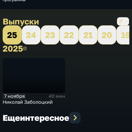
Выпуски
25
24
23
22
21
20
19
2025
2025
7 ноября
40 мин
Николай Заболоцкий
Еще
интересное