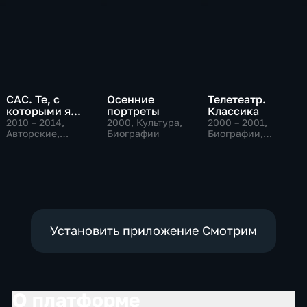
САС. Те, с
Осенние
Телетеатр.
которыми я...
портреты
Классика
2010 – 2014
,
2000
, Культура,
2000 – 2001
,
Авторские,
Биографии
Биографии,
Биографии,
Культура
культура
Установить приложение Смотрим
О платформе