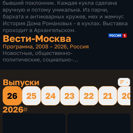
бывший поклонник. Каждая кукла сделана
вручную и потому уникальна. Из парчи,
бархата и антикварных кружев, мех и жемчуг.
История Дома Романовых - в куклах. Выставка
проходит в Архангельском.
Вести-Москва
Программа
,
2008 – 2026
,
Россия
Новостные
,
общественно-
политические
,
социально-
экономические
,
16 сезонов, 12232 выпуска
Выпуски
26
25
24
23
22
21
20
2026
2026