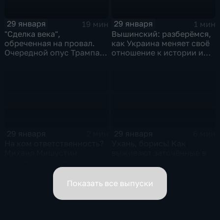
29 января
29 января
19 мин
1 мин
"Сделка века",
Вышинский: разберёмся,
обреченная на провал.
как Украина меняет своё
Очередной опус Трампа.
отношение к истории и
Жанр: политическая
почему
фантастика
29 января
29 января
2 мин
6 мин
На ком ответственность?
Ухань, борись! Как
Михаил Мишустин
выживают заточённые в
распределил обязанности
вирусном Китае?
вице-премьеров
Показать все выпуски