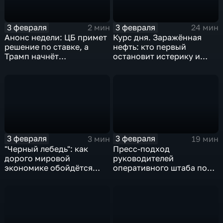
3 февраля
3 февраля
2 мин
24 мин
Анонс недели: ЦБ примет
Курс дня. Заражённая
решение по ставке, а
нефть: кто первый
Трамп начнёт
остановит истерику и
предвыборную гонку
почему ОПЕК лучше не
вмешиваться
3 февраля
3 февраля
3 мин
19 мин
"Черный лебедь": как
Пресс-подход
дорого мировой
руководителей
экономике обойдётся
оперативного штаба по
изоляция Поднебесной
борьбе с коронавирусом