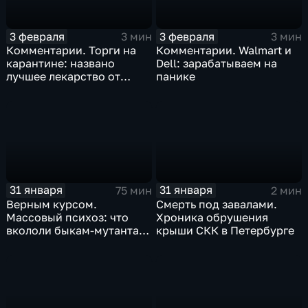
3 февраля
3 февраля
3 мин
3 мин
Комментарии. Торги на
Комментарии. Walmart и
карантине: названо
Dell: зарабатываем на
лучшее лекарство от
панике
коррекции
31 января
31 января
75 мин
2 мин
Верным курсом.
Смерть под завалами.
Массовый психоз: что
Хроника обрушения
вкололи быкам-мутантам,
крыши СКК в Петербурге
когда рухнет доллар и
почему месть Китая
станет страшнее вируса