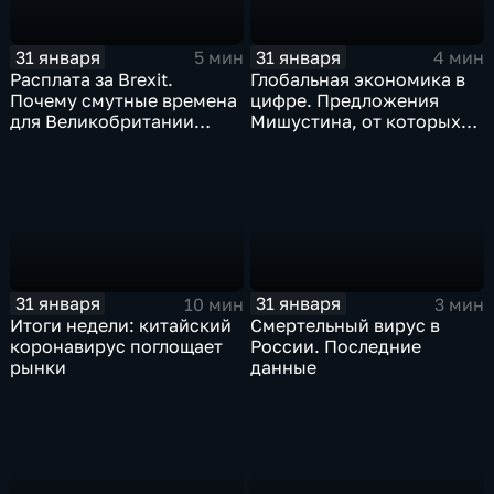
31 января
31 января
5 мин
4 мин
Расплата за Brexit.
Глобальная экономика в
Почему смутные времена
цифре. Предложения
для Великобритании
Мишустина, от которых
только начинаются
ЕАЭС не сможет
отказаться
31 января
31 января
10 мин
3 мин
Итоги недели: китайский
Смертельный вирус в
коронавирус поглощает
России. Последние
рынки
данные