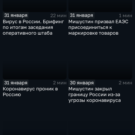
31 января
31 января
22 мин
1 мин
Вирус в России. Брифинг
Мишустин призвал ЕАЭС
по итогам заседания
присоединиться к
оперативного штаба
маркировке товаров
31 января
30 января
2 мин
2 мин
Коронавирус проник в
Мишустин закрыл
Россию
границу России из-за
угрозы коронавируса