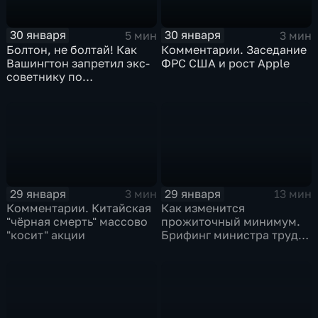
30 января
30 января
5 мин
3 мин
Болтон, не болтай! Как
Комментарии. Заседание
Вашингтон запретил экс-
ФРС США и рост Apple
советнику по
безопасности делиться
воспоминаниями
29 января
29 января
3 мин
13 мин
Комментарии. Китайская
Как изменится
"чёрная смерть" массово
прожиточный минимум.
"косит" акции
Брифинг министра труда
и соцзащиты Антона
Котякова