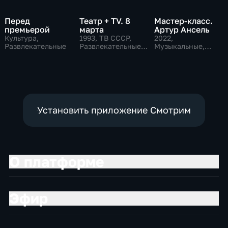
Перед
Театр + TV. 8
Мастер-класс.
премьерой
марта
Артур Ансель
Культура,
1993
, ТВ СССР,
2022
,
Развлекательные
Развлекательные,
Музыкальные,
общество
Образовательные,
развлекательные
Установить приложение Смотрим
О платформе
Эфир