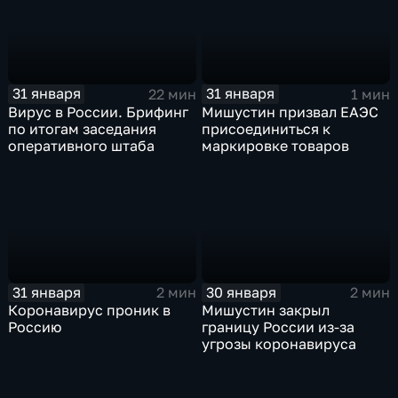
31 января
31 января
22 мин
1 мин
Вирус в России. Брифинг
Мишустин призвал ЕАЭС
по итогам заседания
присоединиться к
оперативного штаба
маркировке товаров
31 января
30 января
2 мин
2 мин
Коронавирус проник в
Мишустин закрыл
Россию
границу России из-за
угрозы коронавируса