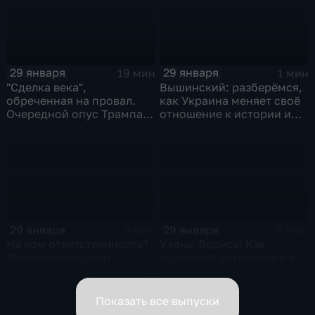
29 января
29 января
19 мин
1 мин
"Сделка века",
Вышинский: разберёмся,
обреченная на провал.
как Украина меняет своё
Очередной опус Трампа.
отношение к истории и
Жанр: политическая
почему
фантастика
29 января
29 января
2 мин
6 мин
На ком ответственность?
Ухань, борись! Как
Михаил Мишустин
выживают заточённые в
распределил обязанности
вирусном Китае?
вице-премьеров
Показать все выпуски