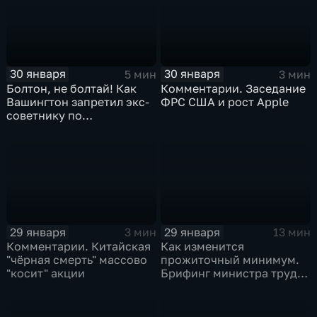
30 января
30 января
5 мин
3 мин
Болтон, не болтай! Как
Комментарии. Заседание
Вашингтон запретил экс-
ФРС США и рост Apple
советнику по
безопасности делиться
воспоминаниями
29 января
29 января
3 мин
13 мин
Комментарии. Китайская
Как изменится
"чёрная смерть" массово
прожиточный минимум.
"косит" акции
Брифинг министра труда
и соцзащиты Антона
Котякова