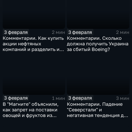
3 февраля
3 февраля
2 мин
2 мин
Комментарии. Как купить
Комментарии. Сколько
акции нефтяных
должна получить Украина
компаний и разделить их
за сбитый Boeing?
доход
3 февраля
3 февраля
1 мин
3 мин
В "Магните" объяснили,
Комментарии. Падение
как запрет на поставки
"Северстали" и
овощей и фруктов из
негативная тенденция для
Китая отразится на ценах
бизнеса Apple