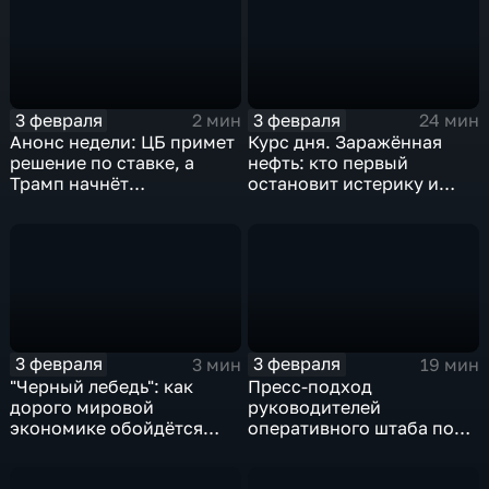
3 февраля
3 февраля
2 мин
24 мин
Анонс недели: ЦБ примет
Курс дня. Заражённая
решение по ставке, а
нефть: кто первый
Трамп начнёт
остановит истерику и
предвыборную гонку
почему ОПЕК лучше не
вмешиваться
3 февраля
3 февраля
3 мин
19 мин
"Черный лебедь": как
Пресс-подход
дорого мировой
руководителей
экономике обойдётся
оперативного штаба по
изоляция Поднебесной
борьбе с коронавирусом