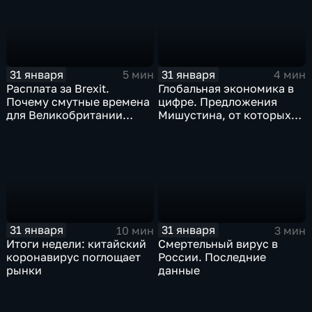
31 января
31 января
5 мин
4 мин
Расплата за Brexit.
Глобальная экономика в
Почему смутные времена
цифре. Предложения
для Великобритании
Мишустина, от которых
только начинаются
ЕАЭС не сможет
отказаться
31 января
31 января
10 мин
3 мин
Итоги недели: китайский
Смертельный вирус в
коронавирус поглощает
России. Последние
рынки
данные