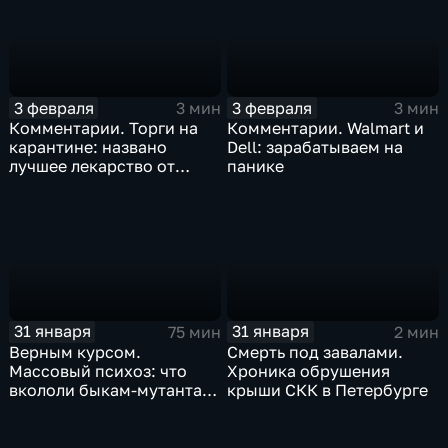
3 февраля
3 февраля
3 мин
3 мин
Комментарии. Торги на
Комментарии. Walmart и
карантине: названо
Dell: зарабатываем на
лучшее лекарство от
панике
коррекции
31 января
31 января
75 мин
2 мин
Верным курсом.
Смерть под завалами.
Массовый психоз: что
Хроника обрушения
вкололи быкам-мутантам,
крыши СКК в Петербурге
когда рухнет доллар и
почему месть Китая
станет страшнее вируса