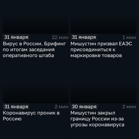
31 января
31 января
22 мин
1 мин
Вирус в России. Брифинг
Мишустин призвал ЕАЭС
по итогам заседания
присоединиться к
оперативного штаба
маркировке товаров
31 января
30 января
2 мин
2 мин
Коронавирус проник в
Мишустин закрыл
Россию
границу России из-за
угрозы коронавируса