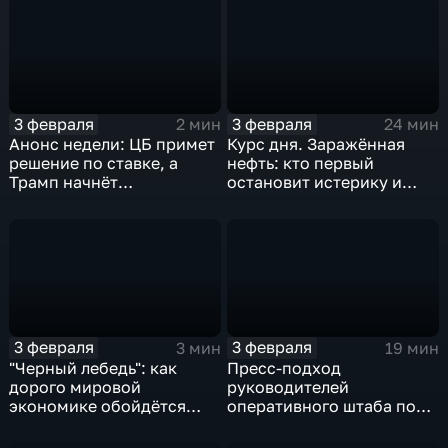
3 февраля
3 февраля
2 мин
24 мин
Анонс недели: ЦБ примет
Курс дня. Заражённая
решение по ставке, а
нефть: кто первый
Трамп начнёт
остановит истерику и
предвыборную гонку
почему ОПЕК лучше не
вмешиваться
3 февраля
3 февраля
3 мин
19 мин
"Черный лебедь": как
Пресс-подход
дорого мировой
руководителей
экономике обойдётся
оперативного штаба по
изоляция Поднебесной
борьбе с коронавирусом