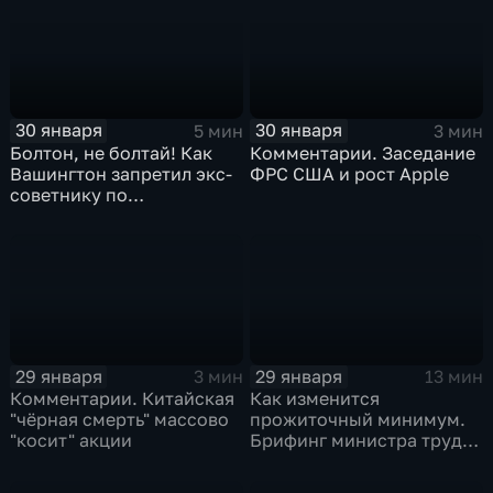
30 января
30 января
5 мин
3 мин
Болтон, не болтай! Как
Комментарии. Заседание
Вашингтон запретил экс-
ФРС США и рост Apple
советнику по
безопасности делиться
воспоминаниями
29 января
29 января
3 мин
13 мин
Комментарии. Китайская
Как изменится
"чёрная смерть" массово
прожиточный минимум.
"косит" акции
Брифинг министра труда
и соцзащиты Антона
Котякова