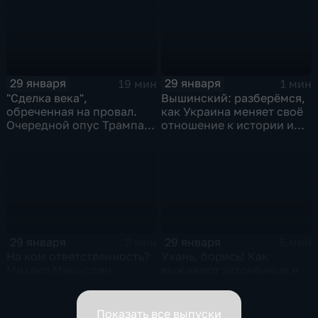
29 января
29 января
19 мин
1 мин
"Сделка века",
Вышинский: разберёмся,
обреченная на провал.
как Украина меняет своё
Очередной опус Трампа.
отношение к истории и
Жанр: политическая
почему
фантастика
29 января
29 января
2 мин
6 мин
На ком ответственность?
Ухань, борись! Как
Михаил Мишустин
выживают заточённые в
распределил обязанности
вирусном Китае?
вице-премьеров
Показать все выпуски