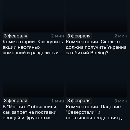
3 февраля
3 февраля
2 мин
2 мин
Комментарии. Как купить
Комментарии. Сколько
акции нефтяных
должна получить Украина
компаний и разделить их
за сбитый Boeing?
доход
3 февраля
3 февраля
1 мин
3 мин
В "Магните" объяснили,
Комментарии. Падение
как запрет на поставки
"Северстали" и
овощей и фруктов из
негативная тенденция для
Китая отразится на ценах
бизнеса Apple