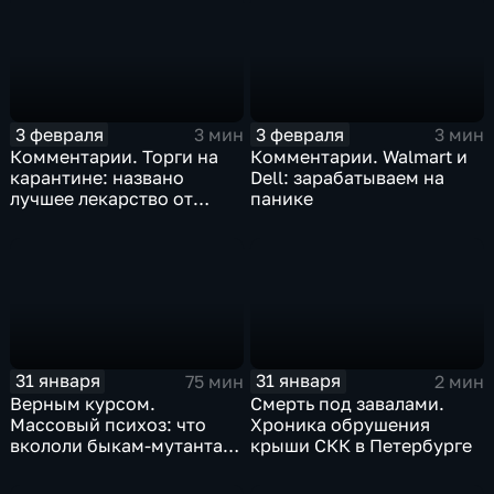
3 февраля
3 февраля
3 мин
3 мин
Комментарии. Торги на
Комментарии. Walmart и
карантине: названо
Dell: зарабатываем на
лучшее лекарство от
панике
коррекции
31 января
31 января
75 мин
2 мин
Верным курсом.
Смерть под завалами.
Массовый психоз: что
Хроника обрушения
вкололи быкам-мутантам,
крыши СКК в Петербурге
когда рухнет доллар и
почему месть Китая