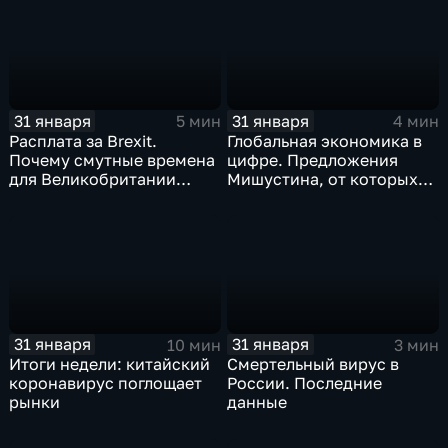
станет страшнее вируса
31 января
31 января
5 мин
4 мин
Расплата за Brexit.
Глобальная экономика в
Почему смутные времена
цифре. Предложения
для Великобритании
Мишустина, от которых
только начинаются
ЕАЭС не сможет
отказаться
31 января
31 января
10 мин
3 мин
Итоги недели: китайский
Смертельный вирус в
коронавирус поглощает
России. Последние
рынки
данные