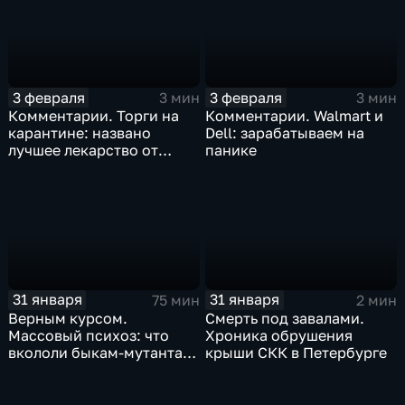
3 февраля
3 февраля
3 мин
3 мин
Комментарии. Торги на
Комментарии. Walmart и
карантине: названо
Dell: зарабатываем на
лучшее лекарство от
панике
коррекции
31 января
31 января
75 мин
2 мин
Верным курсом.
Смерть под завалами.
Массовый психоз: что
Хроника обрушения
вкололи быкам-мутантам,
крыши СКК в Петербурге
когда рухнет доллар и
почему месть Китая
станет страшнее вируса