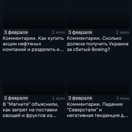
3 февраля
3 февраля
2 мин
2 мин
Комментарии. Как купить
Комментарии. Сколько
акции нефтяных
должна получить Украина
компаний и разделить их
за сбитый Boeing?
доход
3 февраля
3 февраля
1 мин
3 мин
В "Магните" объяснили,
Комментарии. Падение
как запрет на поставки
"Северстали" и
овощей и фруктов из
негативная тенденция для
Китая отразится на ценах
бизнеса Apple