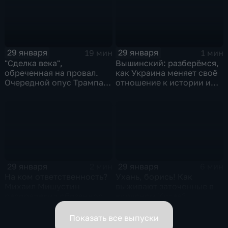
29 января
29 января
19 мин
1 мин
"Сделка века",
Вышинский: разберёмся,
обреченная на провал.
как Украина меняет своё
Очередной опус Трампа.
отношение к истории и
Жанр: политическая
почему
фантастика
29 января
29 января
2 мин
6 мин
На ком ответственность?
Ухань, борись! Как
Михаил Мишустин
выживают заточённые в
распределил обязанности
вирусном Китае?
вице-премьеров
Показать все выпуски