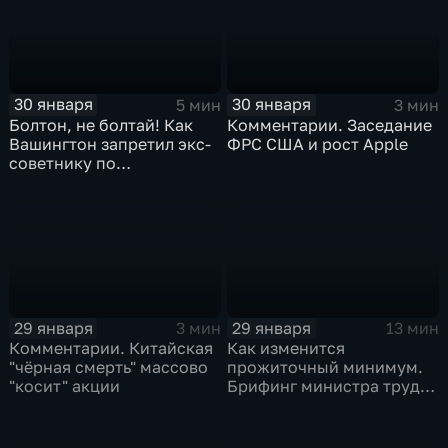
30 января
30 января
5 мин
3 мин
Болтон, не болтай! Как
Комментарии. Заседание
Вашингтон запретил экс-
ФРС США и рост Apple
советнику по
безопасности делиться
воспоминаниями
29 января
29 января
3 мин
13 мин
Комментарии. Китайская
Как изменится
"чёрная смерть" массово
прожиточный минимум.
"косит" акции
Брифинг министра труда
и соцзащиты Антона
Котякова