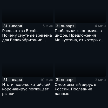
31 января
31 января
5 мин
4 мин
Расплата за Brexit.
Глобальная экономика в
Почему смутные времена
цифре. Предложения
для Великобритании
Мишустина, от которых
только начинаются
ЕАЭС не сможет
отказаться
31 января
31 января
10 мин
3 мин
Итоги недели: китайский
Смертельный вирус в
коронавирус поглощает
России. Последние
рынки
данные