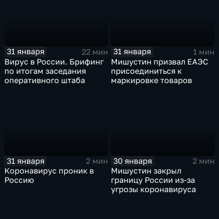
31 января
31 января
22 мин
1 мин
Вирус в России. Брифинг
Мишустин призвал ЕАЭС
по итогам заседания
присоединиться к
оперативного штаба
маркировке товаров
31 января
30 января
2 мин
2 мин
Коронавирус проник в
Мишустин закрыл
Россию
границу России из-за
угрозы коронавируса