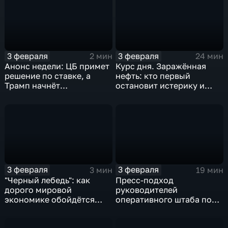
3 февраля
3 февраля
2 мин
24 мин
Анонс недели: ЦБ примет
Курс дня. Заражённая
решение по ставке, а
нефть: кто первый
Трамп начнёт
остановит истерику и
предвыборную гонку
почему ОПЕК лучше не
вмешиваться
3 февраля
3 февраля
3 мин
19 мин
"Черный лебедь": как
Пресс-подход
дорого мировой
руководителей
экономике обойдётся
оперативного штаба по
изоляция Поднебесной
борьбе с коронавирусом