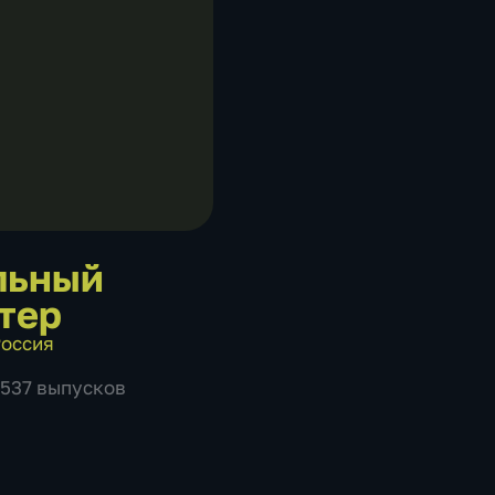
льный
тер
оссия
1537 выпусков