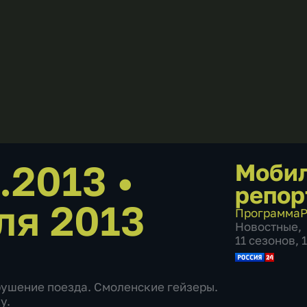
7.2013
•
Моби
репор
ля 2013
Программа
Р
Новостные
,
11 сезонов, 
Крушение поезда. Смоленские гейзеры.
у.