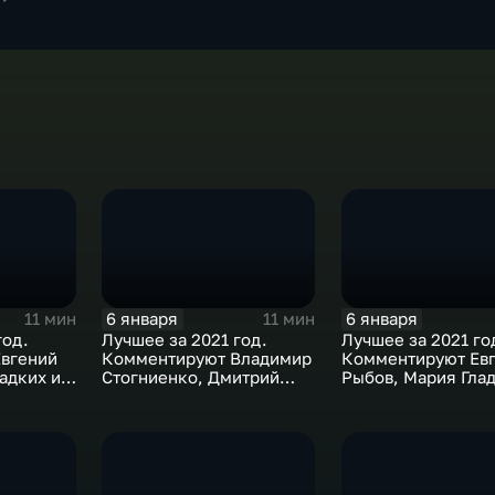
6 января
6 января
11 мин
11 мин
год.
Лучшее за 2021 год.
Лучшее за 2021 го
вгений
Комментируют Владимир
Комментируют Ев
адких и
Стогниенко, Дмитрий
Рыбов, Мария Глад
в
Губерниев и Дмитрий
Михаил Дегтярев
Сотников