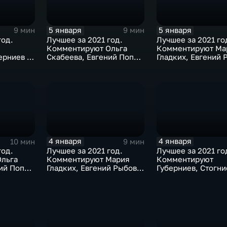
5 января
5 января
9 мин
9 мин
год.
Лучшее за 2021 год.
Лучшее за 2021 го
Комментируют Ольга
Комментируют Ма
ерниев и
Скабеева, Евгений Попов
Гладких, Евгений 
в
и Алла Шишкина
Жириновский
4 января
4 января
10 мин
9 мин
год.
Лучшее за 2021 год.
Лучшее за 2021 го
льга
Комментируют Мария
Комментируют
ий Попов
Гладких, Евгений Рыбов и
Губерниев, Стогни
газиев
Виталий Милонов
Дмитрий Свищёв