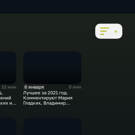
6 января
10 мин
9 мин
д.
Лучшее за 2021 год.
гений
Комментируют Мария
ких и
Гладких, Владимир
Стогниенко и Елена
Никитина