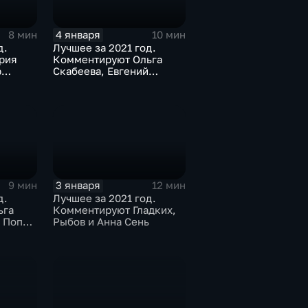
4 января
8 мин
10 мин
д.
Лучшее за 2021 год.
рия
Комментируют Ольга
р
Скабеева, Евгений
трий
Попов, Светлана Журова
3 января
9 мин
12 мин
д.
Лучшее за 2021 год.
ьга
Комментируют Гладких,
й Попов
Рыбов и Анна Сень
зиев