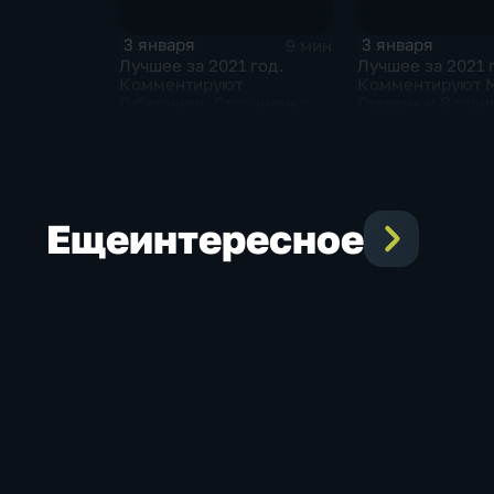
3 января
3 января
9 мин
Лучшее за 2021 год.
Лучшее за 2021 
Комментируют
Комментируют 
Губерниев, Стогниенко и
Гладких и Влад
Евгений Ревенко
Стогниенко
Еще
интересное