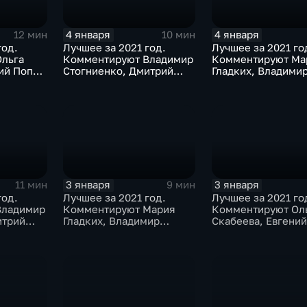
4 января
4 января
12 мин
10 мин
год.
Лучшее за 2021 год.
Лучшее за 2021 го
льга
Комментируют Владимир
Комментируют Ма
ий Попов
Стогниенко, Дмитрий
Гладких, Владими
а
Губерниев и Владимир
Стогниенко и Дми
Жириновский
Сафронов
3 января
3 января
11 мин
9 мин
год.
Лучшее за 2021 год.
Лучшее за 2021 го
Владимир
Комментируют Мария
Комментируют Ол
итрий
Гладких, Владимир
Скабеева, Евгени
итрий
Стогниенко и Борис
и Альберт Батырга
Никаноров