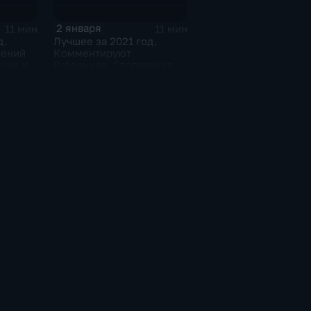
2 января
11 мин
11 мин
д.
Лучшее за 2021 год.
гений
Комментируют
ких и
Губерниев, Стогниенко и
вский
Анна Сень