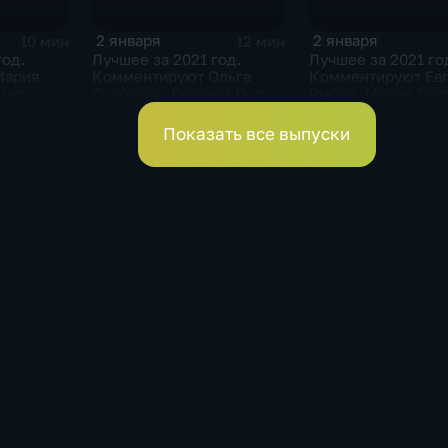
2 января
2 января
10 мин
12 мин
год.
Лучшее за 2021 год.
Лучшее за 2021 го
Мария
Комментируют Ольга
Комментируют Ев
имир
Скабеева, Евгений Попов
Рыбов, Мария Глад
и Виктор Майгуров
Владимир Жирино
Показать все выпуски