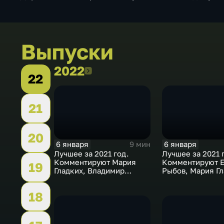
Выпуски
2022
2022
22
21
20
6 января
6 января
9 мин
Лучшее за 2021 год.
Лучшее за 2021 
Комментируют Мария
Комментируют Е
19
Гладких, Владимир
Рыбов, Мария Гл
Стогниенко и Борис
Виктор Майгуро
Никоноров
18