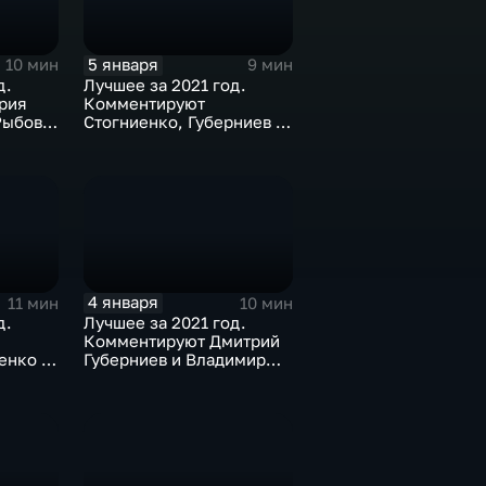
5 января
10 мин
9 мин
д.
Лучшее за 2021 год.
рия
Комментируют
Рыбов и
Стогниенко, Губерниев и
Дмитрий Сафронов
4 января
11 мин
10 мин
д.
Лучшее за 2021 год.
Комментируют Дмитрий
енко и
Губерниев и Владимир
Стогниенко