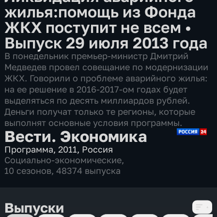
жилья:помощь из Фонда
ЖКХ поступит не всем
•
Выпуск 29 июля 2013 года
В понедельник премьер-министр Дмитрий
Медведев провел совещание по модернизации
ЖКХ. Говорили о проблеме аварийного жилья:
на ее решение в 2016-2017-ом годах будет
выделяться по десять миллиардов рублей.
Деньги получат только те регионы, которые
выполнят основные условия программы.
Вести. Экономика
Программа
,
2011
,
Россия
Социально-экономические
,
10 сезонов, 48374 выпуска
Выпуски