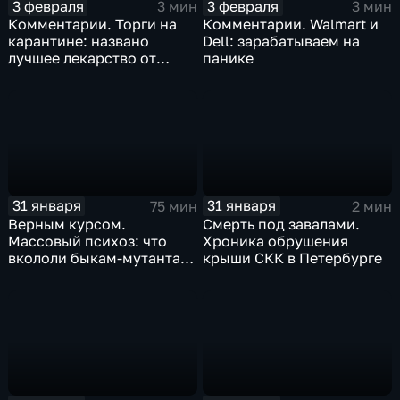
3 февраля
3 февраля
3 мин
3 мин
Комментарии. Торги на
Комментарии. Walmart и
карантине: названо
Dell: зарабатываем на
лучшее лекарство от
панике
коррекции
31 января
31 января
75 мин
2 мин
Верным курсом.
Смерть под завалами.
Массовый психоз: что
Хроника обрушения
вкололи быкам-мутантам,
крыши СКК в Петербурге
когда рухнет доллар и
почему месть Китая
станет страшнее вируса