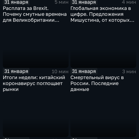
31 января
31 января
5 мин
4 мин
Расплата за Brexit.
Глобальная экономика в
Почему смутные времена
цифре. Предложения
для Великобритании
Мишустина, от которых
только начинаются
ЕАЭС не сможет
отказаться
31 января
31 января
10 мин
3 мин
Итоги недели: китайский
Смертельный вирус в
коронавирус поглощает
России. Последние
рынки
данные