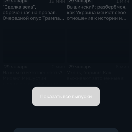
29 января
29 января
19 мин
1 мин
"Сделка века",
Вышинский: разберёмся,
обреченная на провал.
как Украина меняет своё
Очередной опус Трампа.
отношение к истории и
Жанр: политическая
почему
фантастика
29 января
29 января
2 мин
6 мин
На ком ответственность?
Ухань, борись! Как
Михаил Мишустин
выживают заточённые в
распределил обязанности
вирусном Китае?
вице-премьеров
Показать все выпуски