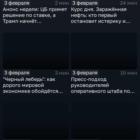
3 февраля
3 февраля
2 мин
24 мин
Анонс недели: ЦБ примет
Курс дня. Заражённая
решение по ставке, а
нефть: кто первый
Трамп начнёт
остановит истерику и
предвыборную гонку
почему ОПЕК лучше не
вмешиваться
3 февраля
3 февраля
3 мин
19 мин
"Черный лебедь": как
Пресс-подход
дорого мировой
руководителей
экономике обойдётся
оперативного штаба по
изоляция Поднебесной
борьбе с коронавирусом