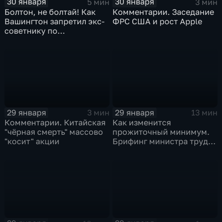
30 января
30 января
5 мин
3 мин
Болтон, не болтай! Как
Комментарии. Заседание
Вашингтон запретил экс-
ФРС США и рост Apple
советнику по
безопасности делиться
воспоминаниями
29 января
29 января
3 мин
13 мин
Комментарии. Китайская
Как изменится
"чёрная смерть" массово
прожиточный минимум.
"косит" акции
Брифинг министра труда
и соцзащиты Антона
Котякова