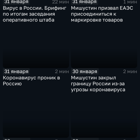
31 января
31 января
22 мин
1 мин
Вирус в России. Брифинг
Мишустин призвал ЕАЭС
по итогам заседания
присоединиться к
оперативного штаба
маркировке товаров
31 января
30 января
2 мин
2 мин
Коронавирус проник в
Мишустин закрыл
Россию
границу России из-за
угрозы коронавируса