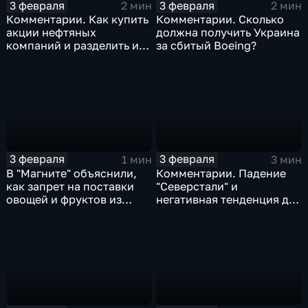
3 февраля
3 февраля
2 мин
2 мин
Комментарии. Как купить
Комментарии. Сколько
акции нефтяных
должна получить Украина
компаний и разделить их
за сбитый Boeing?
доход
3 февраля
3 февраля
1 мин
3 мин
В "Магните" объяснили,
Комментарии. Падение
как запрет на поставки
"Северстали" и
овощей и фруктов из
негативная тенденция для
Китая отразится на ценах
бизнеса Apple