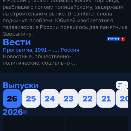
в России спасают больших кошек. Торговца,
разбившего голову полицейскому, задержали
на строительном рынке. Dreamliner снова
подкинул проблем. Юбилей изобретателя
телевизора: в России появилось два памятника
Зворыкину.
Вести
Программа
,
1991 – …
,
Россия
Новостные
,
общественно-
политические
,
социально-
экономические
,
16 сезонов, 13152 выпуска
Выпуски
26
25
24
23
22
21
20
2026
2026