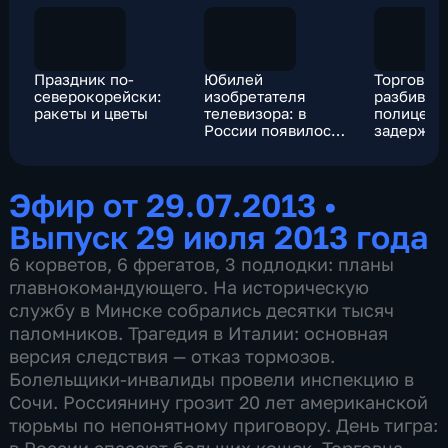
Праздник по-
Юбилей
Торговца,
северокорейски:
изобретателя
разбивше
ракеты и цветы
телевизора: в
полицейс
России появилось
задержал
два памятника
строител
Зворыкину
рынке
Эфир от 29.07.2013
•
Выпуск 29 июля 2013 года
6 корветов, 6 фрегатов, 3 подлодки: планы
главнокомандующего. На историческую
службу в Минске собрались десятки тысяч
паломников. Трагедия в Италии: основная
версия следствия — отказ тормозов.
Болельщики-инвалиды провели инспекцию в
Сочи. Россиянину грозит 20 лет американской
тюрьмы по непонятному приговору. День тигра: