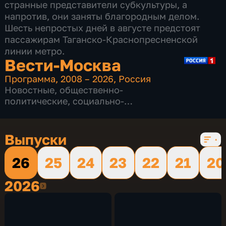
странные представители субкультуры, а
напротив, они заняты благородным делом.
Шесть непростых дней в августе предстоят
пассажирам Таганско-Краснопресненской
линии метро.
Вести-Москва
Программа
,
2008 – 2026
,
Россия
Новостные
,
общественно-
политические
,
социально-
экономические
,
16 сезонов, 12232 выпуска
Выпуски
26
25
24
23
22
21
20
2026
2026