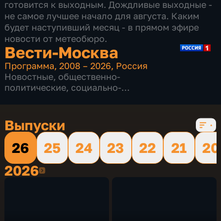
готовится к выходным. Дождливые выходные -
не самое лучшее начало для августа. Каким
будет наступивший месяц - в прямом эфире
новости от метеобюро.
Вести-Москва
Программа
,
2008 – 2026
,
Россия
Новостные
,
общественно-
политические
,
социально-
экономические
,
16 сезонов, 12232 выпуска
Выпуски
26
25
24
23
22
21
20
2026
2026