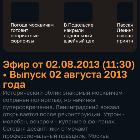
Погода москвичам
В Подольске
Пассажир
готовит
накрыли
Ленингра
неприятные
подпольный
вокзала 
сюрпризы
швейный цех
приятный
Эфир от 02.08.2013 (11:30)
•
Выпуск 02 августа 2013
года
Исторический облик знакомый москвичам
сохранен полностью, но начинка
суперсовременна. Ленинградский вокзал
открывается после реконструкции. Утром -
молебен, вечером - купание в фонтанах.
Сегодня десантники отмечают
профессиональный праздник. Москва