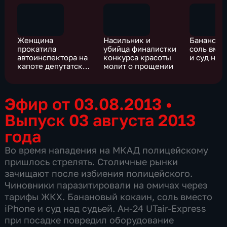
Женщина
Насильник и
Банановы
прокатила
убийца финалистки
соль вмес
автоинспектора на
конкурса красоты
и суд над
капоте депутатской
молит о прощении
машины
Эфир от 03.08.2013
•
Выпуск 03 августа 2013
года
Во время нападения на МКАД полицейскому
пришлось стрелять. Столичные рынки
зачищают после избиения полицейского.
Чиновники паразитировали на омичах через
тарифы ЖКХ. Банановый кокаин, соль вместо
iPhone и суд над судьей. Ан-24 UTair-Express
при посадке повредил оборудование