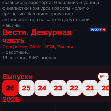
казанского аэропорта. Насильник и убийца
финалистки конкурса красоты молит о
прощении. Женщина прокатила
автоинспектора на капоте депутатской
машины.
Вести. Дежурная
часть
Программа
,
2011 – 2026
,
Россия
Новостные
,
16 сезонов, 6461 выпуск
Выпуски
26
25
24
23
22
21
20
2026
2026