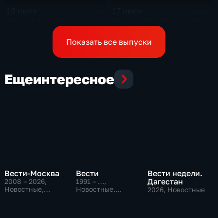
18 июля
17 июля
38 мин
24 мин
Эфир 18.07.2026
Эфир 17.07.2026 · 21:30
Показать все выпуски
Еще
интересное
Вести-Москва
Вести
Вести недели.
Дагестан
2008 – 2026
,
1991 – …
,
Новостные,
Новостные,
2026
, Новостные
Общественно-
Общественно-
политические,
политические,
социально-
социально-