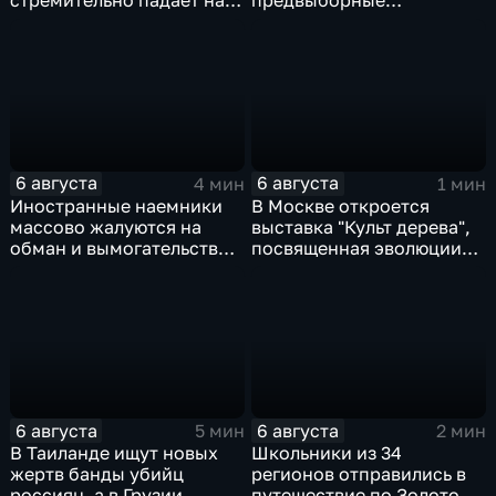
стремительно падает на
предвыборные
фоне курса Еревана на
программы на фоне роста
евроинтеграцию
электоральной
активности
6 августа
6 августа
4 мин
1 мин
Иностранные наемники
В Москве откроется
массово жалуются на
выставка "Культ дерева",
обман и вымогательство
посвященная эволюции
со стороны
художественной
командования ВСУ
обработки древесины
6 августа
6 августа
5 мин
2 мин
В Таиланде ищут новых
Школьники из 34
жертв банды убийц
регионов отправились в
россиян, а в Грузии
путешествие по Золотому