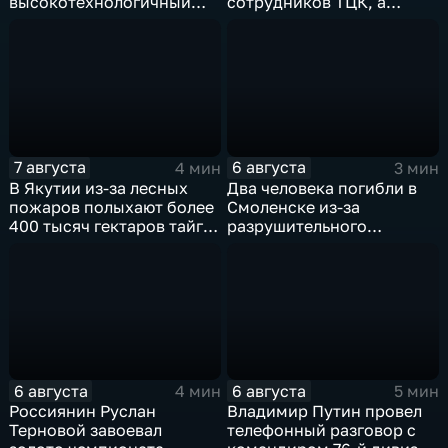
высокотехнологичный
сотрудников ТЦК, а
грузовой терминал
военкоматы пополнят
бывшими заключенными
7 августа
6 августа
4 мин
3 мин
В Якутии из-за лесных
Два человека погибли в
пожаров полыхают более
Смоленске из-за
400 тысяч гектаров тайги,
разрушительного
зафиксировано 77 очагов
урагана, 15 тысяч
возгорания
жителей остались без
света
6 августа
6 августа
4 мин
5 мин
Россиянин Руслан
Владимир Путин провел
Терновой завоевал
телефонный разговор с