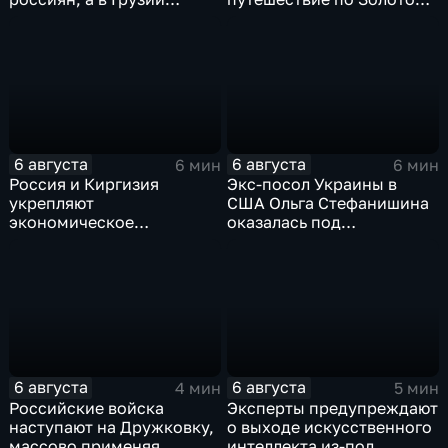
фиксируют провокации
кольцу в рамках проекта
против туристов
"Кольцо Открытия"
6 августа
6 августа
6 мин
6 мин
Россия и Киргизия
Экс-посол Украины в
укрепляют
США Ольга Стефанишина
экономическое
оказалась под
партнерство в рамках
следствием по делу о
Евразийского
коррупции
экономического союза
6 августа
6 августа
4 мин
5 мин
Российские войска
Эксперты предупреждают
наступают на Дружковку,
о выходе искусственного
массово применяя
интеллекта из-под