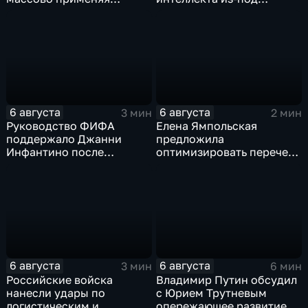
оптоволоконные дроны
контроля разработчиков
6 августа
6 августа
3 мин
2 мин
Руководство ФИФА
Елена Ямпольская
поддержало Джанни
предложила
Инфантино после
оптимизировать перечень
скандала с продажей
олимпиад для
прав на чемпионаты мира
поступления в вузы
6 августа
6 августа
3 мин
6 мин
Российские войска
Владимир Путин обсудил
нанесли удары по
с Юрием Трутневым
логистическим и
опережающее развитие