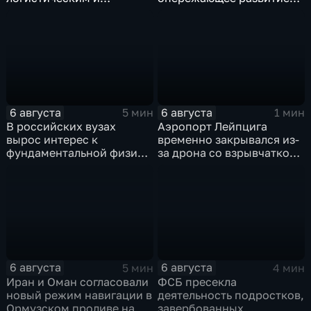
энергетическим объектам
Дальнего Востока
ВСУ
6 августа
6 августа
5 мин
1 мин
В российских вузах
Аэропорт Лейпцига
вырос интерес к
временно закрывался из-
фундаментальной физике
за дрона со взрывчаткой
и авиастроению на фоне
рядом с украинским
перехода к новой модели
грузовым самолетом
образования
6 августа
6 августа
5 мин
4 мин
Иран и Оман согласовали
ФСБ пресекла
новый режим навигации в
деятельность подростков,
Ормузском проливе на
завербованных