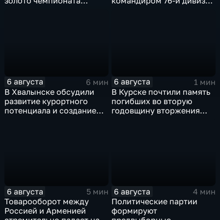
золото чемпионата
командиром 76-й дивизии
Европы в прыжках с 10-
ВДВ Абдулазизом
метровой вышки
Шихабидовым
6 августа
6 августа
6 мин
1 мин
В Хвалынске обсудили
В Курске почтили память
развитие курортного
погибших во вторую
потенциала и создание
годовщину вторжения
медицинского кластера
ВСУ
6 августа
6 августа
5 мин
4 мин
Товарооборот между
Политические партии
Россией и Арменией
формируют