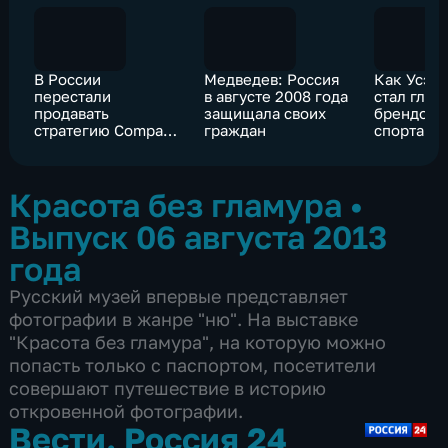
В России
Медведев: Россия
Как Усэйн
перестали
в августе 2008 года
стал глав
продавать
защищала своих
брендом 
стратегию Company
граждан
спорта
of Heroes 2
Красота без гламура
•
Выпуск 06 августа 2013
года
Русский музей впервые представляет
фотографии в жанре "ню". На выставке
"Красота без гламура", на которую можно
попасть только с паспортом, посетители
совершают путешествие в историю
откровенной фотографии.
Вести. Россия 24