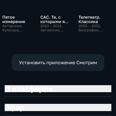
Пятое
САС. Те, с
Телетеатр.
измерение
которыми я...
Классика
Авторские,
2010 – 2014
,
2000 – 2001
,
Культура,
Авторские,
Биографии,
образовательные
Биографии,
Культура
культура
Установить приложение Смотрим
О платформе
Эфир