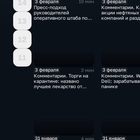
14
3 февраля
3 февраля
19 мин
Пресс-подход
Комментарии. К
руководителей
акции нефтяных
оперативного штаба по
компаний и разд
13
борьбе с коронавирусом
доход
12
11
3 февраля
3 февраля
3 мин
Комментарии. Торги на
Комментарии. W
карантине: названо
Dell: зарабатыв
лучшее лекарство от
панике
коррекции
31 января
31 января
4 мин