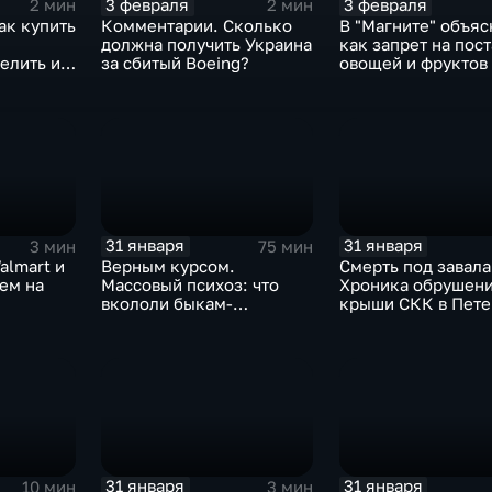
3 февраля
3 февраля
2 мин
2 мин
ак купить
Комментарии. Сколько
В "Магните" объяс
должна получить Украина
как запрет на пос
елить их
за сбитый Boeing?
овощей и фруктов
Китая отразится н
31 января
31 января
3 мин
75 мин
almart и
Верным курсом.
Смерть под завала
аем на
Массовый психоз: что
Хроника обрушен
вкололи быкам-
крыши СКК в Пете
мутантам, когда рухнет
доллар и почему месть
Китая станет страшнее
вируса
31 января
31 января
10 мин
3 мин