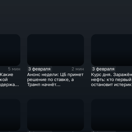
3 февраля
3 февраля
5 мин
2 мин
 Какие
Анонс недели: ЦБ примет
Курс дня. Заражё
ской
решение по ставке, а
нефть: кто первый
ыдержат
Трамп начнёт
остановит истерик
предвыборную гонку
почему ОПЕК лучш
вмешиваться