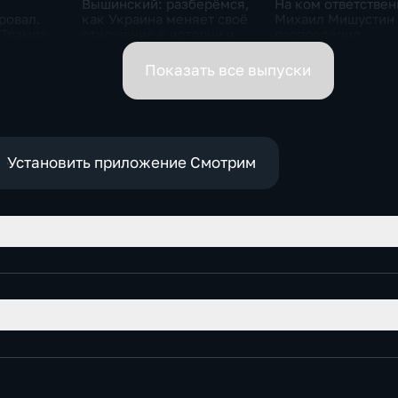
Вышинский: разберёмся,
На ком ответствен
ровал.
как Украина меняет своё
Михаил Мишустин
 Трампа.
отношение к истории и
распределил
ская
почему
обязанности вице-
премьеров
Показать все выпуски
Установить приложение Смотрим