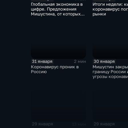
Глобальная экономика в
Итоги недели: к
цифре. Предложения
коронавирус по
Мишустина, от которых
рынки
ЕАЭС не сможет
отказаться
31 января
30 января
2 мин
Коронавирус проник в
Мишустин закр
Россию
границу России 
угрозы коронав
29 января
29 января
13 мин