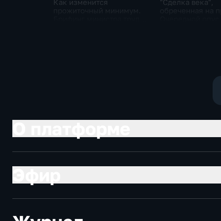
Как изменится
"Сделка века",
прожиточный минимум.
обреченная на п
Брифинг министра труда
Очередной опус
и соцзащиты Антона
Жанр: политиче
Котякова
фантастика
О платформе
Эфир