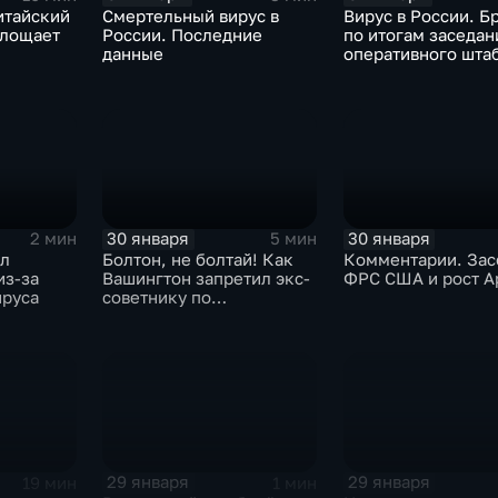
итайский
Смертельный вирус в
Вирус в России. Б
глощает
России. Последние
по итогам заседан
данные
оперативного шта
30 января
30 января
2 мин
5 мин
ыл
Болтон, не болтай! Как
Комментарии. Зас
из-за
Вашингтон запретил экс-
ФРС США и рост A
ируса
советнику по
безопасности делиться
воспоминаниями
29 января
29 января
19 мин
1 мин