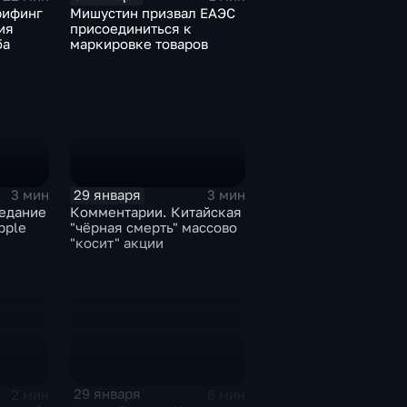
рифинг
Мишустин призвал ЕАЭС
ия
присоединиться к
ба
маркировке товаров
29 января
3 мин
3 мин
едание
Комментарии. Китайская
pple
"чёрная смерть" массово
"косит" акции
29 января
2 мин
6 мин