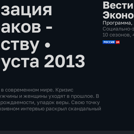
изация
Вести
Эконо
аков -
Программа
,
Социально-
10 сезонов,
еству
•
густа 2013
й в современном мире. Кризис
ужчины и женщины уходят в прошлое. В
 рождаемости, упадок веры. Свою точку
люзивном интервью раскрыл скандальный