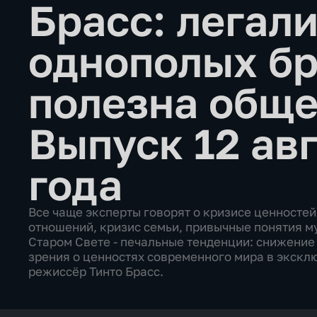
Брасс: легал
однополых бр
полезна общ
Выпуск 12 ав
года
Все чаще эксперты говорят о кризисе ценносте
отношений, кризис семьи, привычные понятия м
Старом Свете - печальные тенденции: снижение
зрения о ценностях современного мира в экск
режиссёр Тинто Брасс.