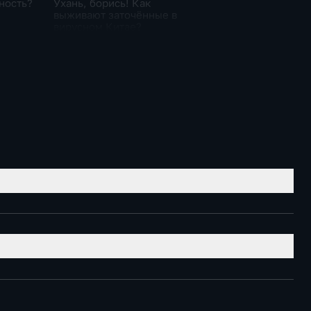
ность?
Ухань, борись! Как
выживают заточённые в
вирусном Китае?