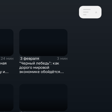
3 февраля
24 мин
3 мин
нная
"Черный лебедь": как
дорого мировой
у и
экономике обойдётся
е не
изоляция Поднебесной