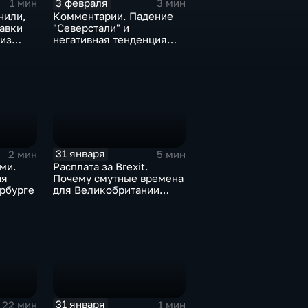
3 февраля
1 мин
3 мин
нили,
Комментарии. Падение
тавки
"Северстали" и
 из
негативная тенденция
а ценах
для бизнеса Apple
31 января
2 мин
5 мин
ми.
Расплата за Brexit.
ия
Почему смутные времена
рбурге
для Великобритании
только начинаются
31 января
22 мин
1 мин