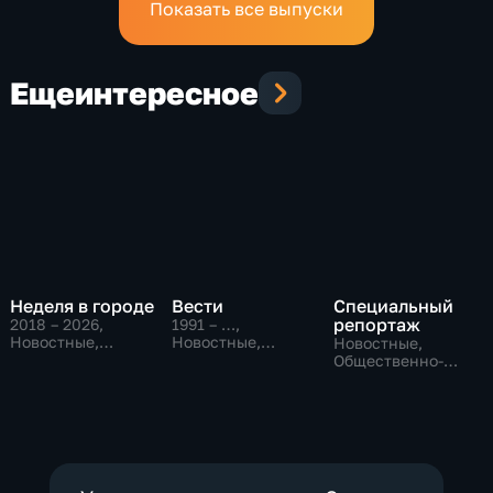
Показать все выпуски
Еще
интересное
Неделя в городе
Вести
Специальный
репортаж
2018 – 2026
,
1991 – …
,
Новостные,
Новостные,
Новостные,
Общество,
Общественно-
Общественно-
общественно-
политические,
политические,
политические
социально-
социально-
экономические
экономические