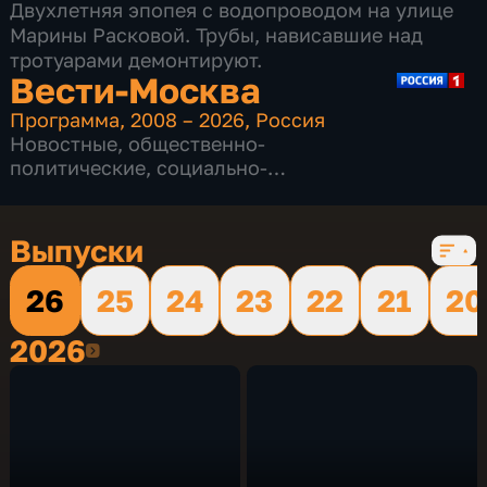
Двухлетняя эпопея с водопроводом на улице
Марины Расковой. Трубы, нависавшие над
тротуарами демонтируют.
Вести-Москва
Программа
,
2008 – 2026
,
Россия
Новостные
,
общественно-
политические
,
социально-
экономические
,
16 сезонов, 12232 выпуска
Выпуски
26
25
24
23
22
21
20
2026
2026