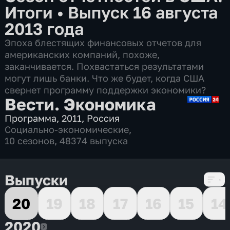
Итоги
•
Выпуск 16 августа
2013 года
Эпоха блестящих финансовых отчетов для
американских компаний, похоже,
заканчивается. Похвастаться результатами
могут лишь банки. Что же будет, когда США
свернет программу поддержки экономики?
Вести. Экономика
Программа
,
2011
,
Россия
Социально-экономические
,
10 сезонов, 48374 выпуска
Выпуски
20
19
18
17
16
15
14
2020
2020