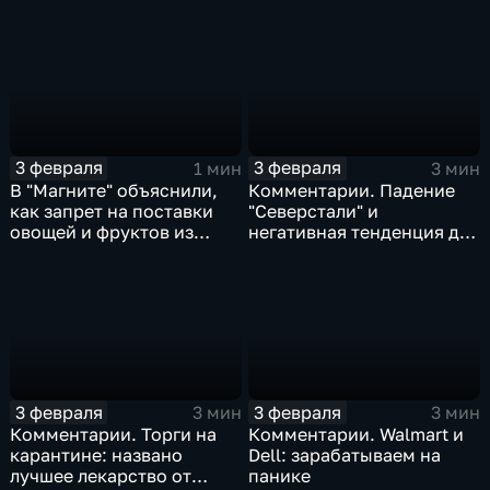
доход
3 февраля
3 февраля
1 мин
3 мин
В "Магните" объяснили,
Комментарии. Падение
как запрет на поставки
"Северстали" и
овощей и фруктов из
негативная тенденция для
Китая отразится на ценах
бизнеса Apple
3 февраля
3 февраля
3 мин
3 мин
Комментарии. Торги на
Комментарии. Walmart и
карантине: названо
Dell: зарабатываем на
лучшее лекарство от
панике