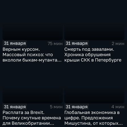
коррекции
31 января
31 января
75 мин
2 мин
Верным курсом.
Смерть под завалами.
Массовый психоз: что
Хроника обрушения
вкололи быкам-мутантам,
крыши СКК в Петербурге
когда рухнет доллар и
почему месть Китая
станет страшнее вируса
31 января
31 января
5 мин
4 мин
Расплата за Brexit.
Глобальная экономика в
Почему смутные времена
цифре. Предложения
для Великобритании
Мишустина, от которых