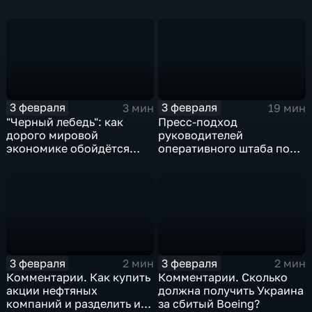
предвыборную гонку
почему ОПЕК лучше не
вмешиваться
3 февраля
3 февраля
3 мин
19 мин
"Черный лебедь": как
Пресс-подход
дорого мировой
руководителей
экономике обойдётся
оперативного штаба по
изоляция Поднебесной
борьбе с коронавирусом
3 февраля
3 февраля
2 мин
2 мин
Комментарии. Как купить
Комментарии. Сколько
акции нефтяных
должна получить Украина
компаний и разделить их
за сбитый Boeing?