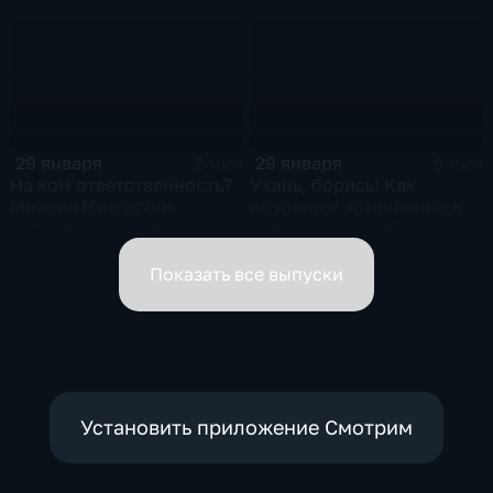
Жанр: политическая
почему
фантастика
29 января
29 января
2 мин
6 мин
На ком ответственность?
Ухань, борись! Как
Михаил Мишустин
выживают заточённые в
распределил обязанности
вирусном Китае?
вице-премьеров
Показать все выпуски
Установить приложение Смотрим