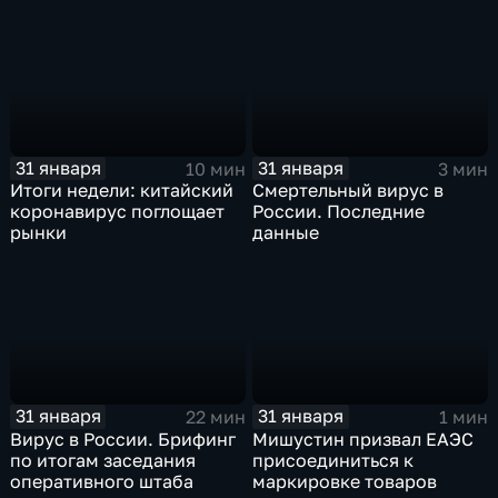
только начинаются
ЕАЭС не сможет
отказаться
31 января
31 января
10 мин
3 мин
Итоги недели: китайский
Смертельный вирус в
коронавирус поглощает
России. Последние
рынки
данные
31 января
31 января
22 мин
1 мин
Вирус в России. Брифинг
Мишустин призвал ЕАЭС
по итогам заседания
присоединиться к
оперативного штаба
маркировке товаров