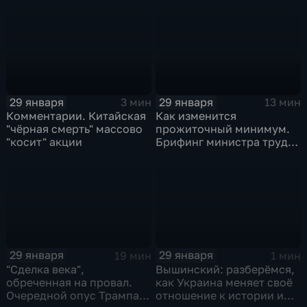
безопасности делиться
воспоминаниями
29 января
29 января
3 мин
13 мин
Комментарии. Китайская
Как изменится
"чёрная смерть" массово
прожиточный минимум.
"косит" акции
Брифинг министра труда
и соцзащиты Антона
Котякова
29 января
29 января
19 мин
1 мин
"Сделка века",
Вышинский: разберёмся,
обреченная на провал.
как Украина меняет своё
Очередной опус Трампа.
отношение к истории и