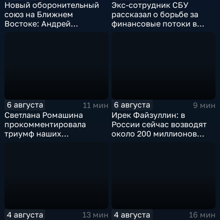
Новый оборонительный
Экс-сотрудник СБУ
союз на Ближнем
рассказал о борьбе за
Востоке: Андрей
финансовые потоки в
Бакланов комментирует
украинском политикуме
мотивы и риски
соглашения
6 августа
6 августа
11 мин
9 мин
Светлана Ромашина
Ирек Файзуллин: в
прокомментировала
России сейчас возводят
триумф наших
около 200 миллионов
спортсменок
квадратных метров
жилья.
4 августа
4 августа
13 мин
16 мин