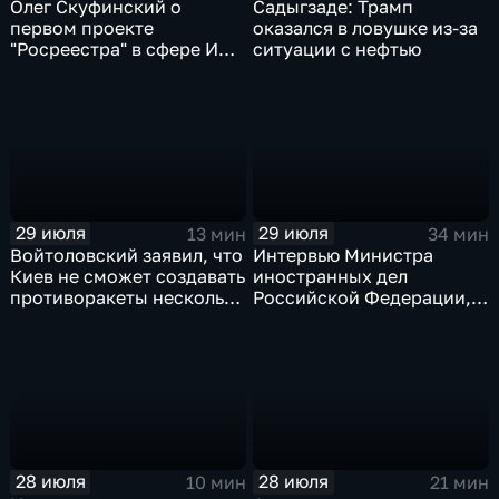
Олег Скуфинский о
Садыгзаде: Трамп
первом проекте
оказался в ловушке из-за
"Росреестра" в сфере ИИ
ситуации с нефтью
электронном помощнике
"Ева"
29 июля
29 июля
13 мин
34 мин
Войтоловский заявил, что
Интервью Министра
Киев не сможет создавать
иностранных дел
противоракеты несколько
Российской Федерации,
лет
лидера предвыборного
списка партии «Единая
Россия» С.В.Лаврова
генеральному директору
агентства ТАСС
А.О.Кондрашову
28 июля
28 июля
10 мин
21 мин