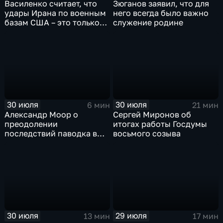
Василенко считает, что
Зюганов заявил, что для
удары Ирана по военным
него всегда было важно
базам США – это только
служение родине
начало
30 июля
30 июля
6 мин
21 мин
Александр Моор о
Сергей Миронов об
преодолении
итогах работы Госдумы
последствий паводка в
восьмого созыва
Тюменской области
30 июля
29 июля
13 мин
17 мин