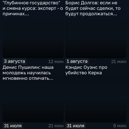
"Глубинное государство"
Борис Долгов: если не
и смена курса: эксперт - о
будет сейчас сделки, то
причинах
будут продолжаться
антироссийской
обмены ударами, однако,
риторики оппозиции
масштабного
наступления все-таки не
будет
3 августа
1 августа
12 мин
21 мин
Денис Пушилин: наша
Кэндис Оуэнс про
молодежь научилась
убийство Керка
мгновенно отличать
правду от лжи
31 июля
31 июля
21 мин
9 мин