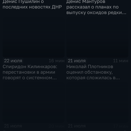
Денис Пушилин о
Денис Мантуров
последних новостях ДНР
рассказал о планах по
выпуску оксидов редких
металлов на
Соликамском магниевом
заводе к 2028 году
22 июля
21 июля
16 мин
11 мин
Спиридон Килинкаров:
Николай Плотников
перестановки в армии
оценил обстановку,
говорят о системном
которая сложилась в
политическом кризисе на
отношениях между США и
Украине
Ираном
21 июля
21 июля
20 мин
17 мин