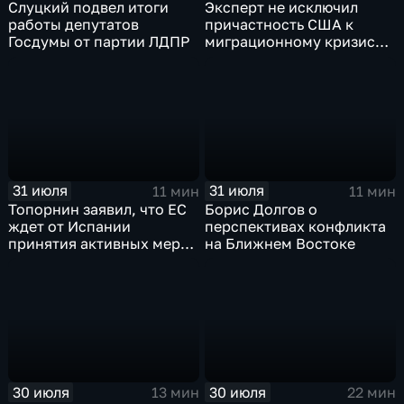
Слуцкий подвел итоги
Эксперт не исключил
работы депутатов
причастность США к
Госдумы от партии ЛДПР
миграционному кризису в
Испании
31 июля
31 июля
11 мин
11 мин
Топорнин заявил, что ЕС
Борис Долгов о
ждет от Испании
перспективах конфликта
принятия активных мер
на Ближнем Востоке
против мигрантов
30 июля
30 июля
13 мин
22 мин