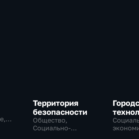
Территория
Город
безопасности
техно
е,
Общество,
Социаль
Социально-
экономи
экономические,
Техноло