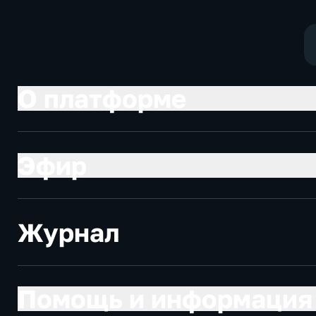
О платформе
Эфир
Журнал
Помощь и информация