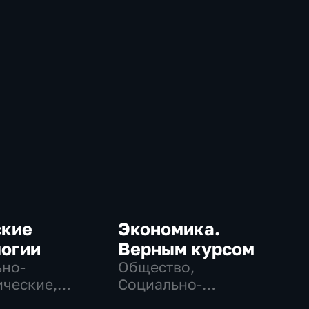
ские
Экономика.
логии
Верным курсом
но-
Общество,
ческие,
Социально-
гии
экономические