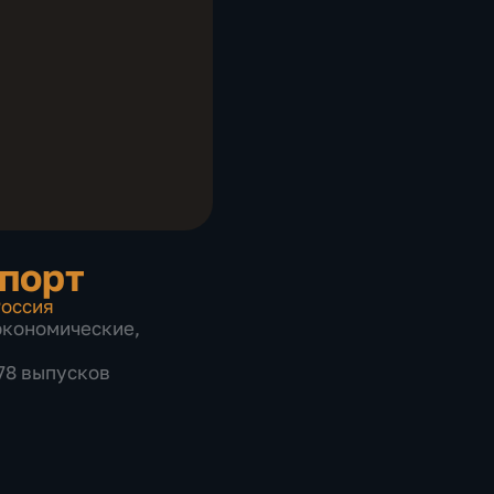
порт
оссия
экономические
,
278 выпусков