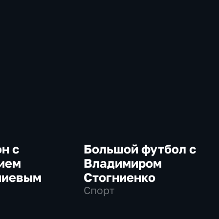
н с
Большой футбол с
ием
Владимиром
ниевым
Стогниенко
Спорт