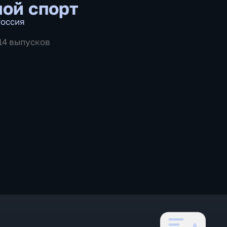
ой спорт
оссия
514 выпусков