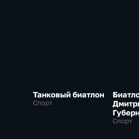
Танковый биатлон
Биатло
Спорт
Дмитр
Губер
Спорт