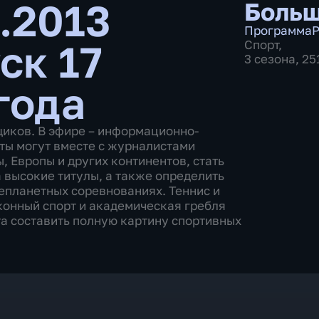
.2013
Больш
Программа
Р
ск 17
Спорт
,
3 сезона, 2
года
щиков. В эфире – информационно-
ты могут вместе с журналистами
 Европы и других континентов, стать
 высокие титулы, а также определить
епланетных соревнованиях. Теннис и
 конный спорт и академическая гребля
а составить полную картину спортивных