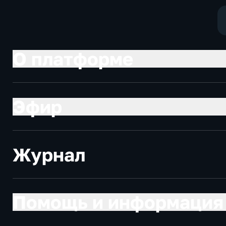
О платформе
Эфир
Журнал
Помощь и информация