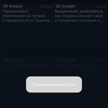
29 января
29 января
19 мин
1 мин
"Сделка века",
Вышинский: разберёмся,
обреченная на провал.
как Украина меняет своё
Очередной опус Трампа.
отношение к истории и
Жанр: политическая
почему
фантастика
29 января
29 января
2 мин
6 мин
На ком ответственность?
Ухань, борись! Как
Михаил Мишустин
выживают заточённые в
распределил обязанности
вирусном Китае?
вице-премьеров
Показать все выпуски