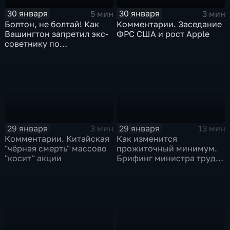
30 января
30 января
5 мин
3 мин
Болтон, не болтай! Как
Комментарии. Заседание
Вашингтон запретил экс-
ФРС США и рост Apple
советнику по
безопасности делиться
воспоминаниями
29 января
29 января
3 мин
13 мин
Комментарии. Китайская
Как изменится
"чёрная смерть" массово
прожиточный минимум.
"косит" акции
Брифинг министра труда
и соцзащиты Антона
Котякова