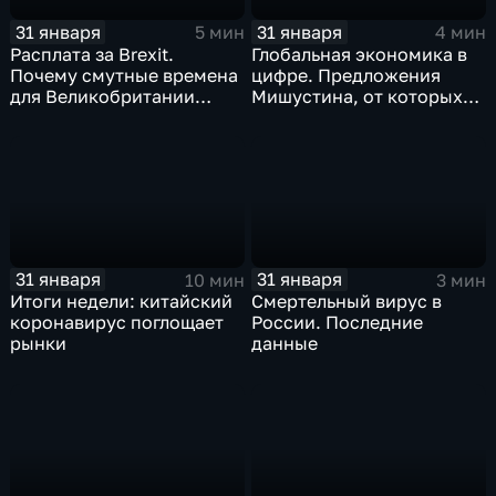
31 января
31 января
5 мин
4 мин
Расплата за Brexit.
Глобальная экономика в
Почему смутные времена
цифре. Предложения
для Великобритании
Мишустина, от которых
только начинаются
ЕАЭС не сможет
отказаться
31 января
31 января
10 мин
3 мин
Итоги недели: китайский
Смертельный вирус в
коронавирус поглощает
России. Последние
рынки
данные