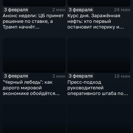
3 февраля
3 февраля
2 мин
24 мин
Анонс недели: ЦБ примет
Курс дня. Заражённая
решение по ставке, а
нефть: кто первый
Трамп начнёт
остановит истерику и
предвыборную гонку
почему ОПЕК лучше не
вмешиваться
3 февраля
3 февраля
3 мин
19 мин
"Черный лебедь": как
Пресс-подход
дорого мировой
руководителей
экономике обойдётся
оперативного штаба по
изоляция Поднебесной
борьбе с коронавирусом