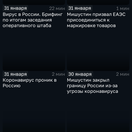
31 января
31 января
22 мин
1 мин
Вирус в России. Брифинг
Мишустин призвал ЕАЭС
по итогам заседания
присоединиться к
оперативного штаба
маркировке товаров
31 января
30 января
2 мин
2 мин
Коронавирус проник в
Мишустин закрыл
Россию
границу России из-за
угрозы коронавируса