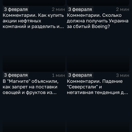
3 февраля
3 февраля
2 мин
2 мин
Комментарии. Как купить
Комментарии. Сколько
акции нефтяных
должна получить Украина
компаний и разделить их
за сбитый Boeing?
доход
3 февраля
3 февраля
1 мин
3 мин
В "Магните" объяснили,
Комментарии. Падение
как запрет на поставки
"Северстали" и
овощей и фруктов из
негативная тенденция для
Китая отразится на ценах
бизнеса Apple