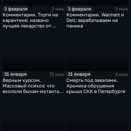
3 февраля
3 февраля
3 мин
3 мин
Комментарии. Торги на
Комментарии. Walmart и
карантине: названо
Dell: зарабатываем на
лучшее лекарство от
панике
коррекции
31 января
31 января
75 мин
2 мин
Верным курсом.
Смерть под завалами.
Массовый психоз: что
Хроника обрушения
вкололи быкам-мутантам,
крыши СКК в Петербурге
когда рухнет доллар и
почему месть Китая
станет страшнее вируса