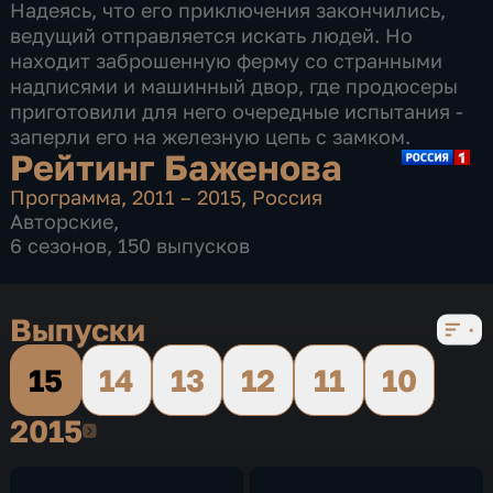
Надеясь, что его приключения закончились,
ведущий отправляется искать людей. Но
находит заброшенную ферму со странными
надписями и машинный двор, где продюсеры
приготовили для него очередные испытания -
заперли его на железную цепь с замком.
Рейтинг Баженова
Программа
,
2011 – 2015
,
Россия
Авторские
,
6 сезонов, 150 выпусков
Выпуски
15
14
13
12
11
10
2015
2015