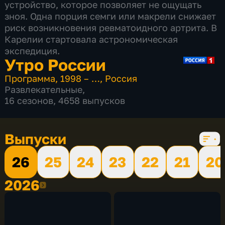
устройство, которое позволяет не ощущать
зноя. Одна порция семги или макрели снижает
риск возникновения ревматоидного артрита. В
Карелии стартовала астрономическая
экспедиция.
Утро России
Программа
,
1998 – …
,
Россия
Развлекательные
,
16 сезонов, 4658 выпусков
Выпуски
26
25
24
23
22
21
20
2026
2026