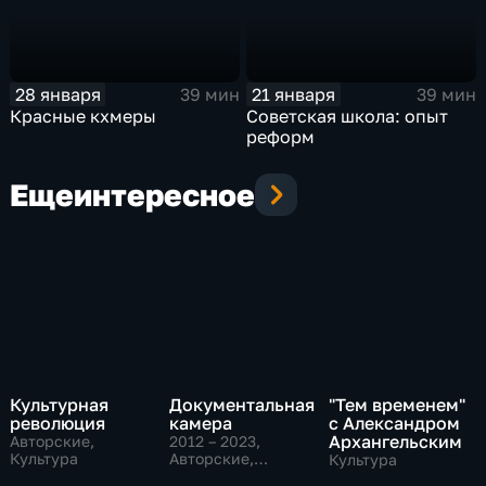
28 января
21 января
39 мин
39 мин
Красные кхмеры
Советская школа: опыт
реформ
Еще
интересное
Культурная
Документальная
"Тем временем"
революция
камера
с Александром
Архангельским
Авторские,
2012 – 2023
,
Культура
Авторские,
Культура
Культура,