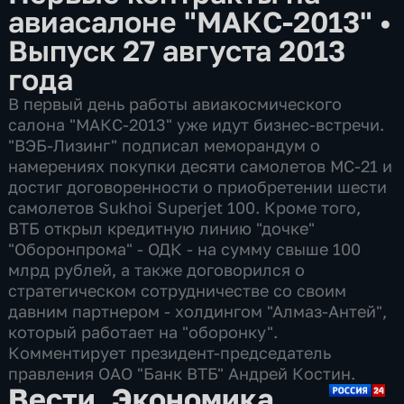
авиасалоне "МАКС-2013"
•
Выпуск 27 августа 2013
года
В первый день работы авиакосмического
салона "МАКС-2013" уже идут бизнес-встречи.
"ВЭБ-Лизинг" подписал меморандум о
намерениях покупки десяти самолетов МС-21 и
достиг договоренности о приобретении шести
самолетов Sukhoi Superjet 100. Кроме того,
ВТБ открыл кредитную линию "дочке"
"Оборонпрома" - ОДК - на сумму свыше 100
млрд рублей, а также договорился о
стратегическом сотрудничестве со своим
давним партнером - холдингом "Алмаз-Антей",
который работает на "оборонку".
Комментирует президент-председатель
правления ОАО "Банк ВТБ" Андрей Костин.
Вести. Экономика