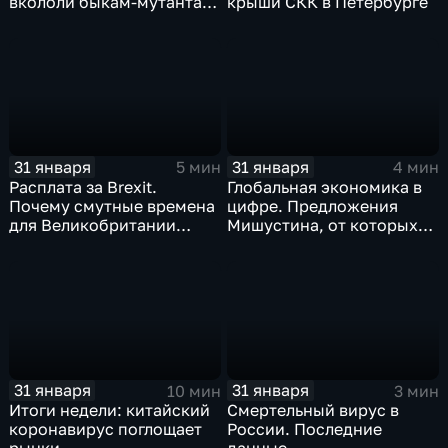
вкололи быкам-мутантам,
крыши СКК в Петербурге
когда рухнет доллар и
почему месть Китая
станет страшнее вируса
31 января
31 января
5 мин
4 мин
Расплата за Brexit.
Глобальная экономика в
Почему смутные времена
цифре. Предложения
для Великобритании
Мишустина, от которых
только начинаются
ЕАЭС не сможет
отказаться
31 января
31 января
10 мин
3 мин
Итоги недели: китайский
Смертельный вирус в
коронавирус поглощает
России. Последние