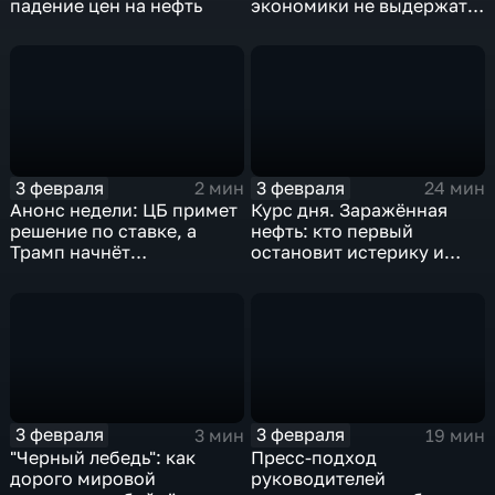
падение цен на нефть
экономики не выдержат
удар
3 февраля
3 февраля
2 мин
24 мин
Анонс недели: ЦБ примет
Курс дня. Заражённая
решение по ставке, а
нефть: кто первый
Трамп начнёт
остановит истерику и
предвыборную гонку
почему ОПЕК лучше не
вмешиваться
3 февраля
3 февраля
3 мин
19 мин
"Черный лебедь": как
Пресс-подход
дорого мировой
руководителей