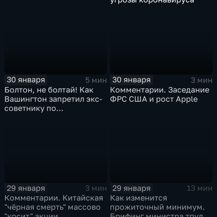
30 января
30 января
5 мин
3 мин
Болтон, не болтай! Как
Комментарии. Заседание
Вашингтон запретил экс-
ФРС США и рост Apple
советнику по
безопасности делиться
воспоминаниями
29 января
29 января
3 мин
13 мин
Комментарии. Китайская
Как изменится
"чёрная смерть" массово
прожиточный минимум.
"косит" акции
Брифинг министра труда