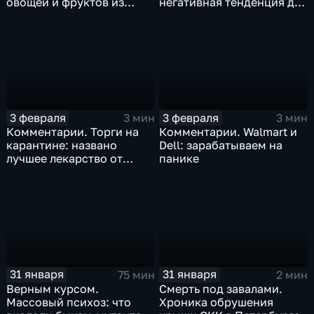
овощей и фруктов из
негативная тенденция для
Китая отразится на ценах
бизнеса Apple
3 февраля
3 февраля
3 мин
3 мин
Комментарии. Торги на
Комментарии. Walmart и
карантине: названо
Dell: зарабатываем на
лучшее лекарство от
панике
коррекции
31 января
31 января
75 мин
2 мин
Верным курсом.
Смерть под завалами.
Массовый психоз: что
Хроника обрушения