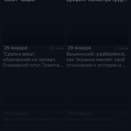
и соцзащиты Антона
Котякова
29 января
29 января
19 мин
1 мин
"Сделка века",
Вышинский: разберёмся,
обреченная на провал.
как Украина меняет своё
Очередной опус Трампа.
отношение к истории и
Жанр: политическая
почему
фантастика
29 января
29 января
2 мин
6 мин
На ком ответственность?
Ухань, борись! Как
Михаил Мишустин
выживают заточённые в
распределил обязанности
вирусном Китае?