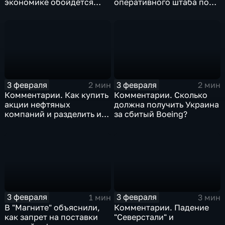
экономике обойдётся
оперативного штаба по
изоляция Поднебесной
борьбе с коронавирусом
3 февраля
3 февраля
2 мин
2 мин
Комментарии. Как купить
Комментарии. Сколько
акции нефтяных
должна получить Украина
компаний и разделить их
за сбитый Boeing?
доход
3 февраля
3 февраля
1 мин
3 мин
В "Магните" объяснили,
Комментарии. Падение
как запрет на поставки
"Северстали" и