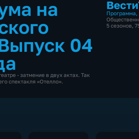
ума на
Вести
Программа
,
ского
Общественн
5 сезонов, 
Выпуск 04
да
атре - затмение в двух актах. Так
го спектакля «Отелло».