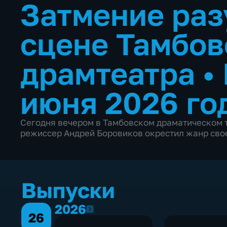
Затмение раз
сцене Тамбов
драмтеатра
•
июня 2026 го
Сегодня вечером в Тамбовском драматическом те
режиссер Андрей Боровиков окрестил жанр свое
Выпуски
2026
2026
26