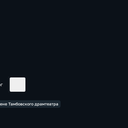
ог
цене Тамбовского драмтеатра