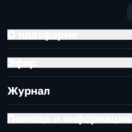
социально-
экономически
экономические
О платформе
Эфир
Журнал
Помощь и информация