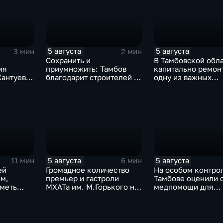
5 августа
5 августа
3 мин
2 мин
Сохранить и
В Тамбовской обл
ия
приумножить: Тамбов
капитально ремон
антуева,
благодарит строителей за
одну из важных
асшего
вклад в развитие города
транспортных арт
5 августа
5 августа
11 мин
6 мин
ей
Громадное количество
На особом контрол
ом,
премьер и гастроли
Тамбове оценили 
иметь
МХАТа им. М.Горького на
медпомощи для
сцене тамбовской драмы
участников СВО
ми"