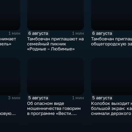
6 августа
6 августа
1 мин
1 мин
инимает
Тамбовчан приглашают на
Тамбовчан пригла
зель»
семейный пикник
общегородскую з
«Родные – Любимые»
5 августа
5 августа
3 мин
1 мин
Об опасном виде
Колобок выходит 
мошенничества говорим
большой экран: ка
вовую
в программе «Вести.
снимали дерзкого
Интервью».
из «Последнего
богатыря»