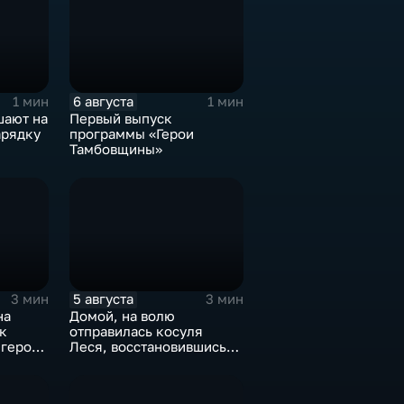
6 августа
1 мин
1 мин
шают на
Первый выпуск
арядку
программы «Герои
Тамбовщины»
5 августа
3 мин
3 мин
на
Домой, на волю
к
отправилась косуля
 героя
Леся, восстановившись
после ДТП