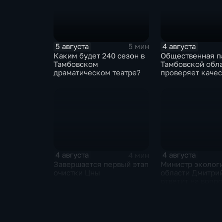
5 августа
4 августа
5 мин
Каким будет 240 сезон в
Общественная п
Тамбовском
Тамбовской обл
драматическом театре?
проверяет качес
оказания медп
участникам СВО
4 августа
4 августа
4 мин
Завершается первый этап
Министр эколог
очистки Цны
области Дмитри
ответит на вопр
граждан в прям