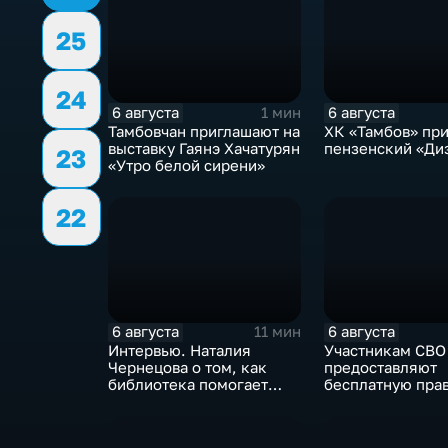
25
24
6 августа
6 августа
1 мин
Тамбовчан приглашают на
ХК «Тамбов» пр
выставку Гаянэ Хачатурян
пензенский «Ди
23
«Утро белой сирени»
22
6 августа
6 августа
11 мин
Интервью. Наталия
Участникам СВО
Чернецова о том, как
предоставляют
библиотека помогает
бесплатную пра
тамбовским
поддержку
изобретателям дойти от
идеи до патента