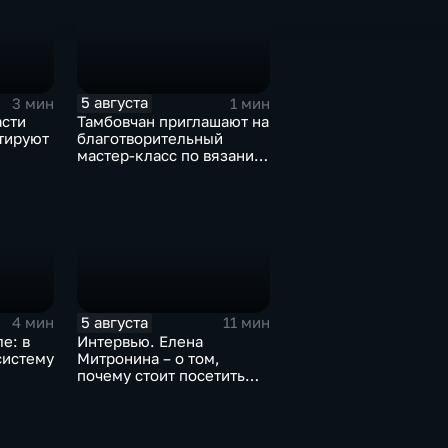
5 августа
3 мин
1 мин
асти
Тамбовчан приглашают на
тируют
благотворительный
мастер-класс по вязанию
ерий
для «Крошек с ладошку»
5 августа
4 мин
11 мин
е: в
Интервью. Елена
систему
Митронина – о том,
почему стоит посетить
выставку «Неизвестный
Агапкин»