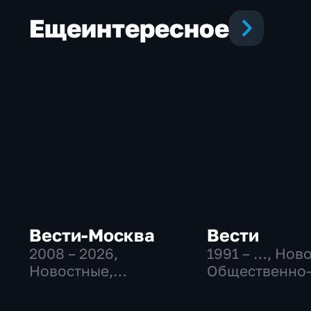
Еще
интересное
Вести-Москва
Вести
2008 – 2026
,
1991 – …
, Нов
Новостные,
Общественно
Общественно-
политические
политические,
социально-