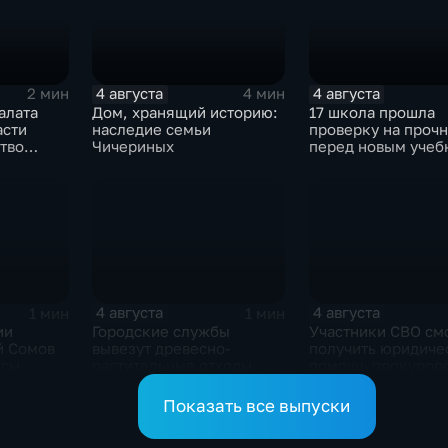
4 августа
4 августа
2 мин
4 мин
алата
Дом, хранящий историю:
17 школа прошла
асти
наследие семьи
проверку на прочн
тво
Чичериных
перед новым уче
омощи
годом
4 августа
4 августа
1 мин
1 мин
ии
Городские службы
Участники СВО см
й Сомов
вывезут древесно-
получить юридиче
осы
растительные отходы
помощь прокуроро
ом эфире
своих округах
Показать все выпуски