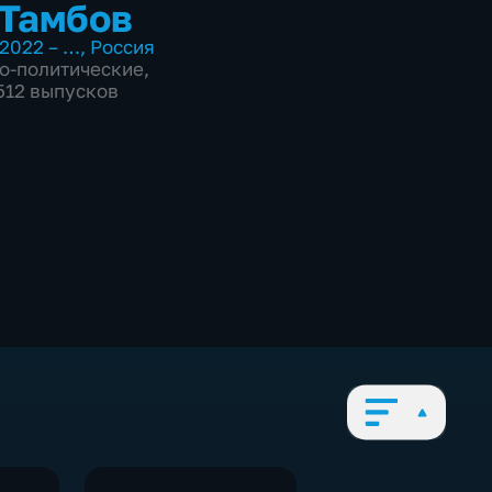
Тамбов
2022 – …
,
Россия
о-политические
,
7512 выпусков