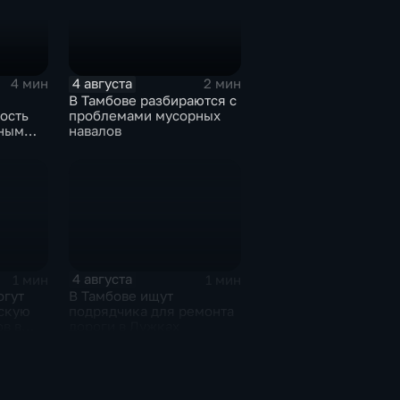
4 августа
4 мин
2 мин
В Тамбове разбираются с
ость
проблемами мусорных
бным
навалов
4 августа
1 мин
1 мин
огут
В Тамбове ищут
скую
подрядчика для ремонта
в в
дороги в Лужках