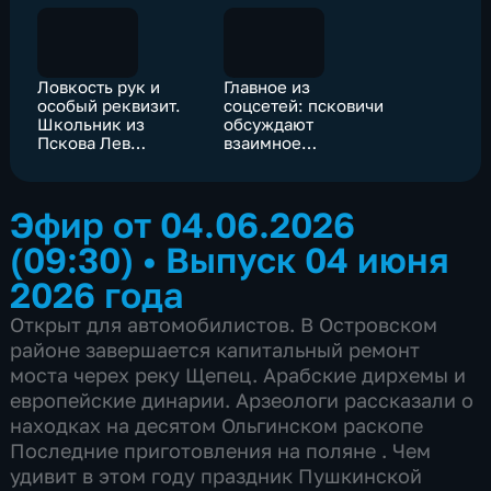
Ловкость рук и
Главное из
особый реквизит.
соцсетей: псковичи
Школьник из
обсуждают
Пскова Лев
взаимное
Соколов признан
неуважение на
одним из лучших
дороге, спасение
магов России
аистенка и диких
Эфир от 04.06.2026
животные в городе
(09:30)
•
Выпуск 04 июня
2026 года
Открыт для автомобилистов. В Островском
районе завершается капитальный ремонт
моста черех реку Щепец. Арабские дирхемы и
европейские динарии. Арзеологи рассказали о
находках на десятом Ольгинском раскопе
Последние приготовления на поляне . Чем
удивит в этом году праздник Пушкинской