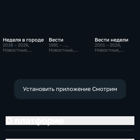
Неделя в городе
Вести
Вести недели
2018 – 2026
,
1991 – …
,
2001 – 2026
,
Новостные,
Новостные,
Новостные,
Общество,
Общественно-
Общественно-
общественно-
политические,
политические
политические
социально-
экономические
Установить приложение Смотрим
О платформе