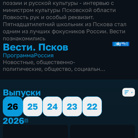
поэзии и русской культуры - интервью с
министром культуры Псковской области
Ловкость рук и особый реквизит.
Пятнадцатилетний школьник из Пскова стал
одним из лучших фокусников России. Вести
познакомились
Вести. Псков
Программа
Россия
Новостные
,
общественно-
политические
,
общество
,
социально-
экономические
,
5 сезонов, 3081 выпуск
Выпуски
26
25
24
23
22
2026
2026