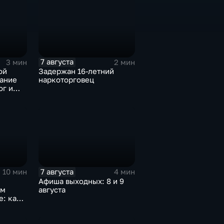
7 августа
3 мин
2 мин
ой
Задержан 16-летний
вание
наркоторговец
ог и
борот
7 августа
10 мин
4 мин
Афиша выходных: 8 и 9
ом
августа
е: как
о
яться