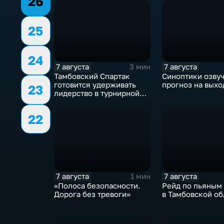
26
25
24
7 августа
7 августа
3 мин
Тамбовский Спартак
Синоптики озву
готовится удерживать
прогноз на выхо
23
лидерство в турнирной
таблицеТамбовский
Спартак готовится
22
удерживать лидерство в
турнирной таблице
7 августа
7 августа
1 мин
«Полоса безопасности.
Рейд по пьяным
Дорога без тревоги»
в Тамбовской об