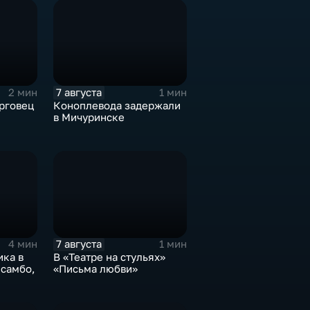
7 августа
2 мин
1 мин
орговец
Коноплевода задержали
в Мичуринске
7 августа
4 мин
1 мин
ика в
В «Театре на стульях»
 самбо,
«Письма любви»
пион