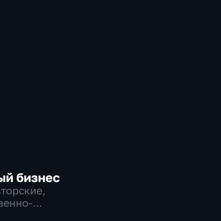
ый бизнес
вторские,
венно-
еские