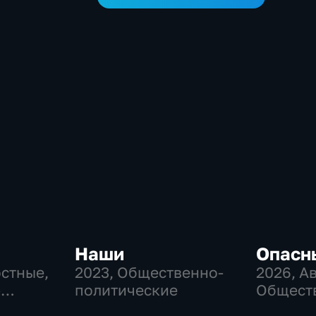
Наши
Опасн
остные,
2023
, Общественно-
2026
, А
-
политические
Общест
,
политич