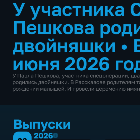
У участника 
Пешкова род
двойняшки
•
июня 2026 го
У Павла Пешкова, участника спецоперации, дв
родились двойняшки. В Рассказове родителям т
рождении малышей. И провели церемонию имян
Выпуски
2026
2026