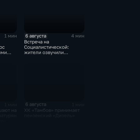
6 августа
1 мин
4 мин
Встреча на
ос
Социалистической:
ими
жители озвучили
болевые точки, Максим
Косенков дал ответы
6 августа
1 мин
1 мин
шают на
ХК «Тамбов» принимает
чатурян
пензенский «Дизель»
ни»