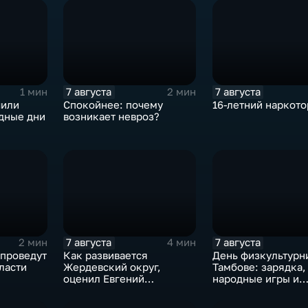
7 августа
7 августа
1 мин
2 мин
чили
Спокойнее: почему
16-летний наркот
дные дни
возникает невроз?
7 августа
7 августа
2 мин
4 мин
 проведут
Как развивается
День физкультурн
ласти
Жердевский округ,
Тамбове: зарядка,
оценил Евгений
народные игры и
Певрышов в ходе рабочей
олимпийский чем
поездки