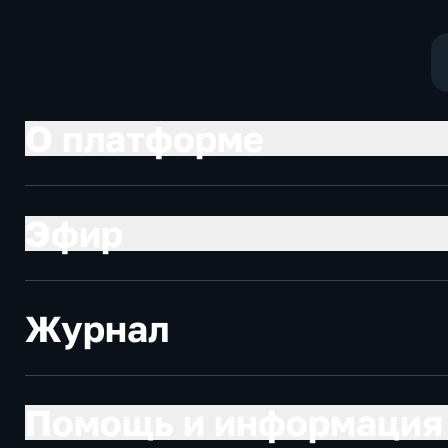
политические,
социально-
социально-
экономически
экономические
О платформе
Эфир
Журнал
Помощь и информация