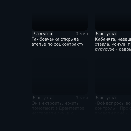
выслушал приго
7 августа
6 августа
3 мин
Тамбовчанка открыла
Кабанята, наевш
ателье по соцконтракту
отвала, уснули 
кукурузе - кадр
фотоловушек
6 августа
6 августа
3 мин
Они и строить, и жить
«Всё вопросы в
помогают: в Драмтеатре
контроль». Про
чествовали лучших
провели приём
строителей
участников СВО