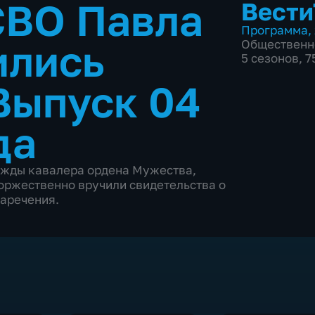
СВО Павла
Вести
Программа
,
ились
Общественн
5 сезонов, 
Выпуск 04
да
ажды кавалера ордена Мужества,
оржественно вручили свидетельства о
аречения.