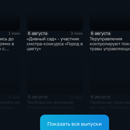
вор
6 августа
6 августа
1 мин
3 мин
ись до
«Дивный сад» - участник
Теруправления
прямо в
смотра-конкурса «Город в
контролируют пок
ы с
цвету»
травы управляющ
компаниями
6 августа
6 августа
3 мин
3 мин
озьмём на
Тамбовские фермеры
Тамбовчан пригла
куроры
отправили очередную
выставку Гаянэ Ха
партию гуманитарной
«Утро белой сире
помощи на фронт
Показать все выпуски