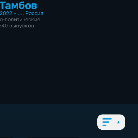
Тамбов
2022 – …
,
Россия
о-политические
,
7540 выпусков