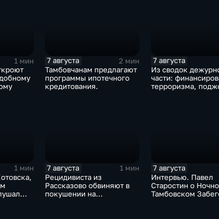
7 августа
7 августа
1 мин
2 мин
ткроют
Тамбовчанам предлагают
Из сводок дежурн
добному
программы ипотечного
части: финансиро
ому
кредитования.
терроризма, подж
неправомерный о
средств платежей
7 августа
7 августа
1 мин
1 мин
отовска,
Рецидивиста из
Интервью. Павел
ом
Рассказово обвиняют в
Старостин о Ночн
лушал
покушении на
Тамбовском Забег
 города
убийствоРецидивиста из
подготовиться, чт
ивший
Рассказово обвиняют в
ожидать и чем зан
го,
покушении на убийство
на мероприятии