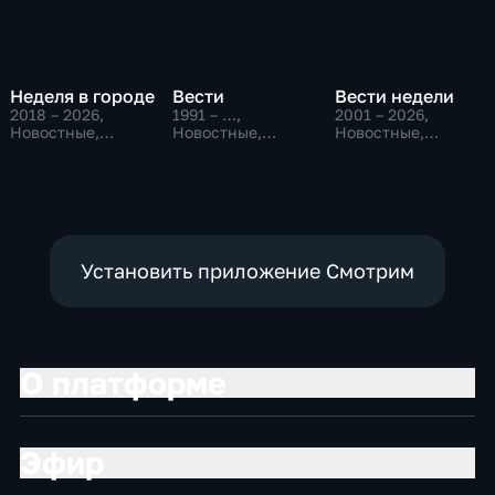
Неделя в городе
Вести
Вести недели
2018 – 2026
,
1991 – …
,
2001 – 2026
,
Новостные,
Новостные,
Новостные,
Общество,
Общественно-
Общественно-
общественно-
политические,
политические
политические
социально-
экономические
Установить приложение Смотрим
О платформе
Эфир