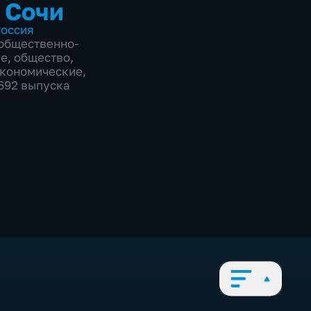
 Сочи
оссия
общественно-
ие
,
общество
,
экономические
,
8692 выпуска