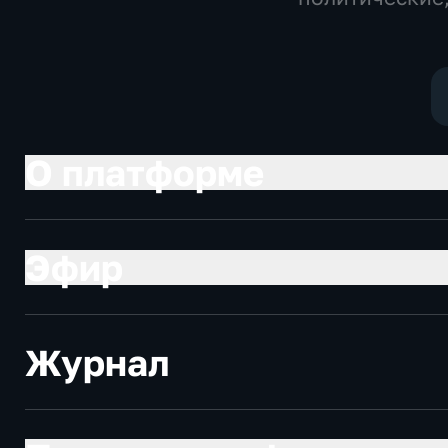
общественно-
Общество, но
политические
О платформе
Эфир
Журнал