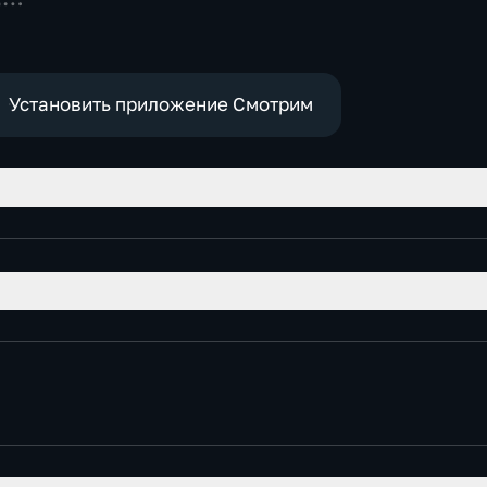
политические,
востные
социально-
экономические
Установить приложение Смотрим