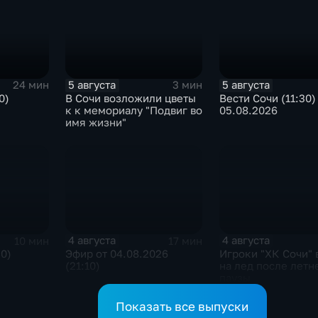
5 августа
5 августа
24 мин
3 мин
0)
В Сочи возложили цветы
Вести Сочи (11:30)
к к мемориалу "Подвиг во
05.08.2026
имя жизни"
4 августа
4 августа
10 мин
17 мин
30)
Эфир от 04.08.2026
Игроки "ХК Сочи"
(21:10)
на лед после летн
паузы
Показать все выпуски