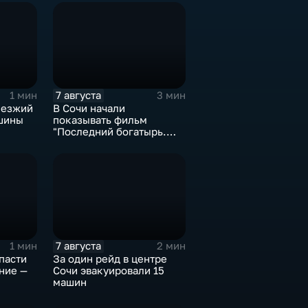
7 августа
1 мин
3 мин
иезжий
В Сочи начали
шины
показывать фильм
й
"Последний богатырь.
Колобок"
7 августа
1 мин
2 мин
пасти
За один рейд в центре
ние —
Сочи эвакуировали 15
машин