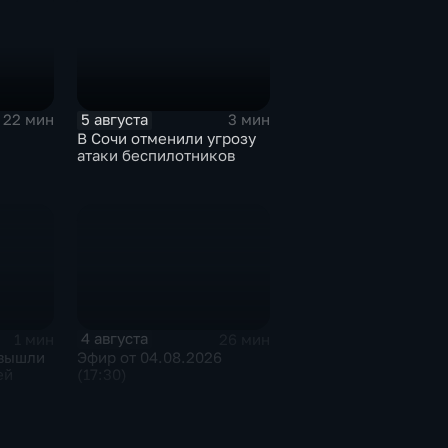
5 августа
22 мин
3 мин
В Сочи отменили угрозу
атаки беспилотников
4 августа
1 мин
26 мин
 вышли
Эфир от 04.08.2026
ей
(17:30)