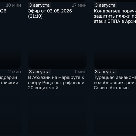
3 августа
3 августа
10 мин
17 мин
026
Эфир от 03.08.2026
Кондратьев поруч
(21:10)
защитить пляжи п
атаки БПЛА в Архи
Осиповке
3 августа
3 августа
2 мин
1 мин
ндрарии
В Абхазии на маршруте к
Турецкая авиаком
итайский
озеру Рица оштрафовали
возобновляет рей
20 водителей
Сочи в Анталью