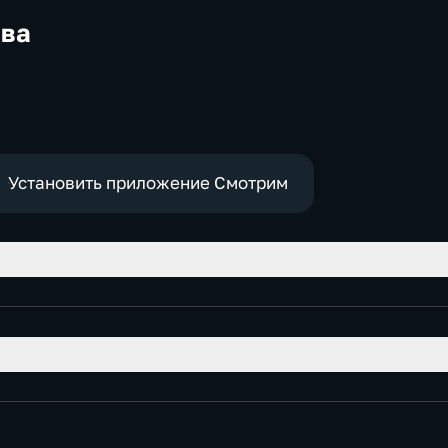
ква
-
,
е
Установить приложение Смотрим