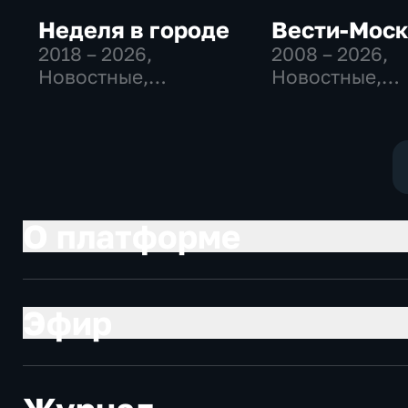
Неделя в городе
Вести-Мос
2018 – 2026
,
2008 – 2026
,
Новостные,
Новостные,
Общественно-
Общественно
политические,
политические
общество
социально-
экономически
О платформе
Эфир