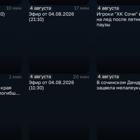
4 августа
4 августа
10 мин
17 мин
30)
Эфир от 04.08.2026
Игроки "ХК Сочи"
(21:10)
на лед после летн
паузы
4 августа
4 августа
1 мин
20 мин
Эфир от 04.08.2026
В сочинском Денд
 края
(11:30)
зацвела мелалеук
 погибших
 БПЛА в
е