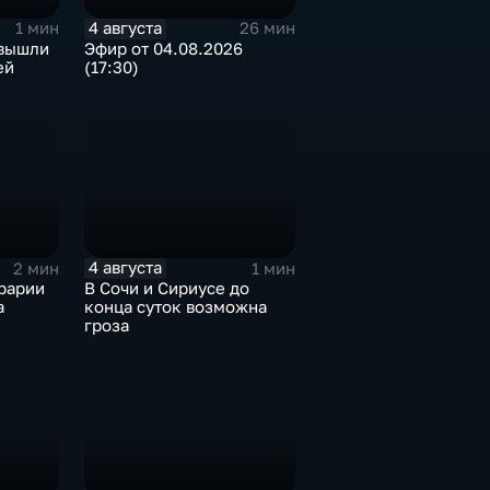
4 августа
1 мин
26 мин
 вышли
Эфир от 04.08.2026
ей
(17:30)
4 августа
2 мин
1 мин
рарии
В Сочи и Сириусе до
а
конца суток возможна
гроза