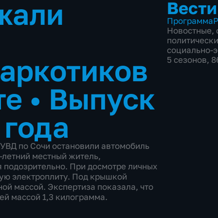
жали
Вести
Программа
Р
Новостные
,
политическ
социально-
аркотиков
5 сезонов, 
те
•
Выпуск
 года
 УВД по Сочи остановили автомобиль
-летний местный житель,
 подозрительно. При досмотре личных
ую электроплиту. Под крышкой
ной массой. Экспертиза показала, что
й массой 1,3 килограмма.