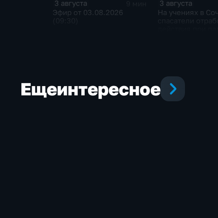
3 августа
3 августа
9 мин
Эфир от 03.08.2026
На учениях в Со
(09:30)
спасатели отраб
действия при па
обломков беспи
на концертный з
Еще
интересное