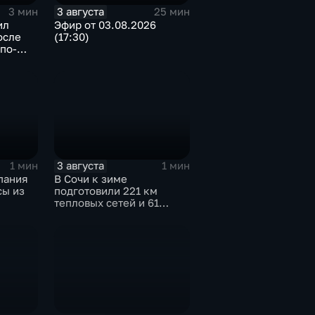
3 августа
3 мин
25 мин
ил
Эфир от 03.08.2026
осле
(17:30)
по-
3 августа
1 мин
1 мин
пания
В Сочи к зиме
сы из
подготовили 221 км
тепловых сетей и 61
котельную