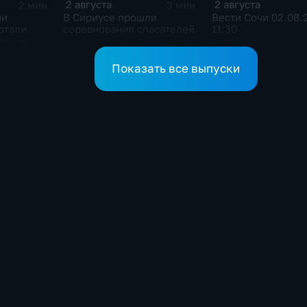
2 августа
2 августа
2 мин
3 мин
чи
В Сириусе прошли
Вести Сочи 02.08.
отали
соревнования спасателей
11:30
дении
лотника
ал
Показать все выпуски