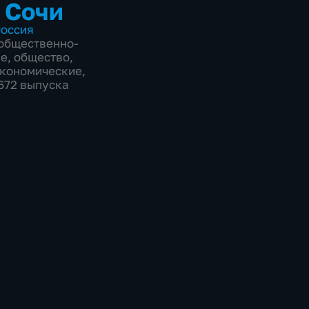
 Сочи
оссия
общественно-
ие
,
общество
,
экономические
,
8672 выпуска