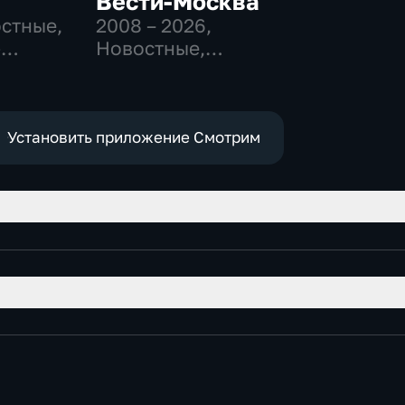
Вести-Москва
остные,
2008 – 2026
,
-
Новостные,
,
Общественно-
политические,
е
социально-
экономические
Установить приложение Смотрим