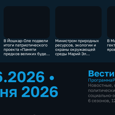
В Йошкар-Оле подвели
Министром природных
В М
итоги патриотического
ресурсов, экологии и
гек
проекта «Памяти
охраны окружающей
яро
предков великих будем
среды Марий Эл
достойны!»
назначен Эдуард
Щекурин
6.2026
•
Вести
Программа
Р
ня 2026
Новостные
,
политическ
социально-
6 сезонов, 