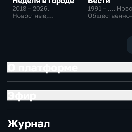
Неделя в городе
Вести
2018 – 2026
,
1991 – …
, Нов
Новостные,
Общественно
Общество,
политические
общественно-
социально-
политические
экономически
О платформе
Эфир
Журнал