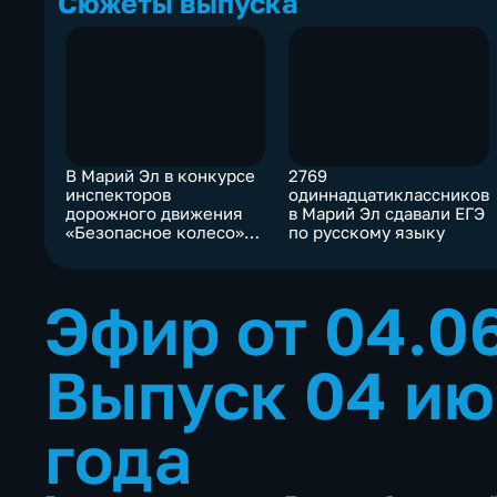
Сюжеты выпуска
В Марий Эл в конкурсе
2769
инспекторов
одиннадцатиклассников
дорожного движения
в Марий Эл сдавали ЕГЭ
«Безопасное колесо»
по русскому языку
выявили сильнейших
Эфир от 04.0
Выпуск 04 ию
года