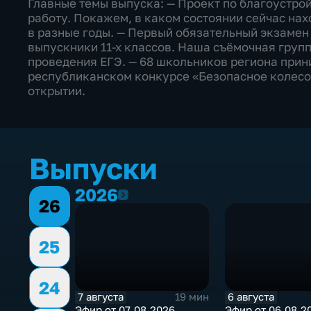
Главные темы выпуска: — Проект по благоустро
работу. Покажем, в каком состоянии сейчас на
в разные годы. — Первый обязательный экзамен
выпускники 11-х классов. Наша съёмочная груп
проведения ЕГЭ. — 68 школьников региона прин
республиканском конкурсе «Безопасное колесо
открытии.
Выпуски
2026
2026
26
25
24
7 августа
6 августа
19 мин
Эфир от 07.08.2026
Эфир от 06.08.2