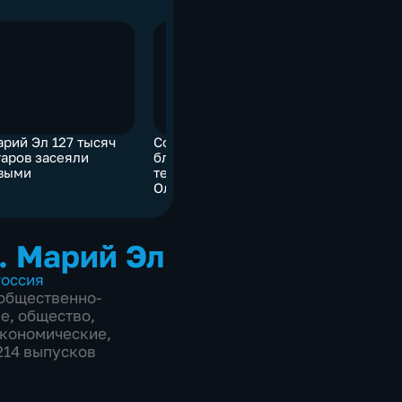
арий Эл 127 тысяч
Состояние ранее
таров засеяли
благоустроенных
выми
территорий в Йошкар-
Оле проверили
корреспонденты ГТРК
«Марий Эл»
. Марий Эл
оссия
общественно-
ие
,
общество
,
экономические
,
1214 выпусков