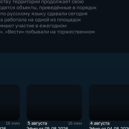
йству территорий продолжает свою
ходятся объекты, приведённые в порядок
 по русскому языку сдавали сегодня
па работала на одной из площадок
имают участие в ежегодном
». «Вести» побывали на торжественном
5 августа
4 августа
16 мин
16 мин
026
Эфир от 05.08.2026
Эфир от 04.08.202