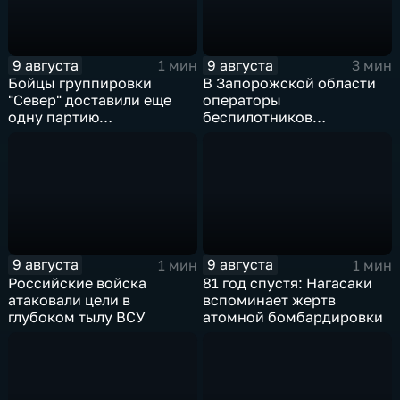
9 августа
9 августа
1 мин
3 мин
Бойцы группировки
В Запорожской области
"Север" доставили еще
операторы
одну партию
беспилотников
гуманитарного груза
группировки "Восток"
планомерно уничтожают
технику и укрепления
ВСУ
9 августа
9 августа
1 мин
1 мин
Российские войска
81 год спустя: Нагасаки
атаковали цели в
вспоминает жертв
глубоком тылу ВСУ
атомной бомбардировки