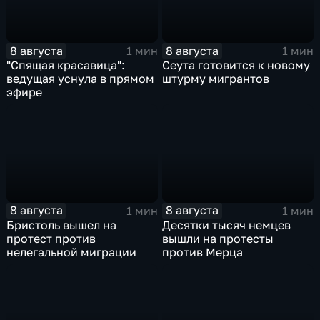
8 августа
8 августа
1 мин
1 мин
"Спящая красавица":
Сеута готовится к новому
ведущая уснула в прямом
штурму мигрантов
эфире
8 августа
8 августа
1 мин
1 мин
Бристоль вышел на
Десятки тысяч немцев
протест против
вышли на протесты
нелегальной миграции
против Мерца