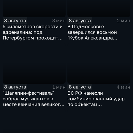
8 августа
8 августа
3 мин
2 мин
5 километров скорости и
В Подмосковье
адреналина: под
завершился восьмой
Петербургом проходит
"Кубок Александра
третий этап "Формулы‑4"
Овечкина"
8 августа
8 августа
1 мин
4 мин
"Шаляпин‑фестиваль"
ВС РФ нанесли
собрал музыкантов в
комбинированный удар
месте венчания великого
по объектам
певца
логистической,
топливной и
энергетической
инфраструктуры в Киеве