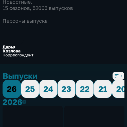
Новостные
,
15 сезонов, 52065 выпусков
Персоны выпуска
Дарья
Козлова
Корреспондент
Выпуски
26
25
24
23
22
21
20
2026
2026