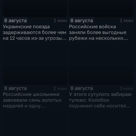
8 августа
8 августа
1 мин
1 мин
Украинские поезда
Российские войска
задерживаются более чем
заняли более выгодные
на 12 часов из-за угрозы
рубежи на нескольких
обстрелов
направлениях в зоне СВО
8 августа
8 августа
2 мин
3 мин
Российские школьники
У этого сутулого забираю
завоевали семь золотых
тулово: Колобок
медалей и одну
подчинил себе носителя в
бронзовую на турнире по
новом сказочном
ИИ
блокбастере