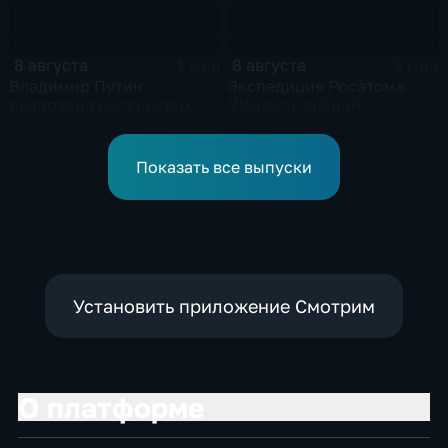
8 августа
8 августа
1 мин
3 мин
Владимир Путин
Экспедиция Росатома
поздравил российских
"Ледокол знаний"
спортсменов и
прибыла на Северный
физкультурников с
полюс
профессиональным
Показать все выпуски
праздником
Установить приложение Смотрим
О платформе