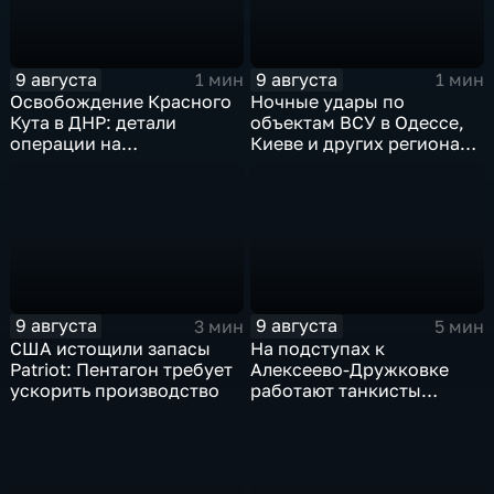
9 августа
9 августа
1 мин
1 мин
Освобождение Красного
Ночные удары по
Кута в ДНР: детали
объектам ВСУ в Одессе,
операции на
Киеве и других регионах
Добропольском
Украины
направлении
9 августа
9 августа
3 мин
5 мин
США истощили запасы
На подступах к
Patriot: Пентагон требует
Алексеево-Дружковке
ускорить производство
работают танкисты
"Южной"