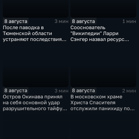
8 августа
8 августа
3 мин
1 мин
После паводка в
Сооснователь
Тюменской области
"Википедии" Ларри
устраняют последствия
Сэнгер назвал ресурс
для водоснабжения
инструментом
пропаганды
8 августа
8 августа
3 мин
2 мин
Остров Окинава принял
В московском храме
на себя основной удар
Христа Спасителя
разрушительного тайфуна
отслужили панихиду по
"Дельфин"
погибшим жителям
Южной Осетии