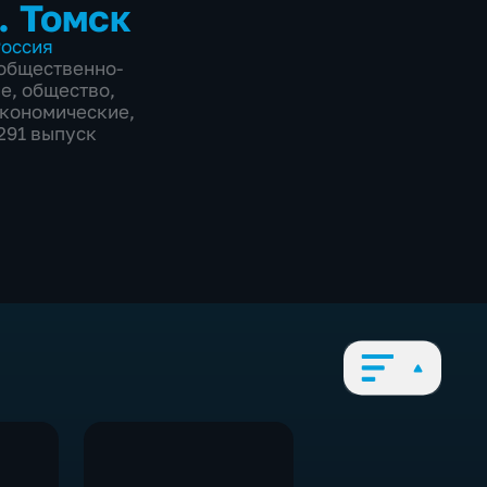
. Томск
оссия
общественно-
ие
,
общество
,
экономические
,
3291 выпуск