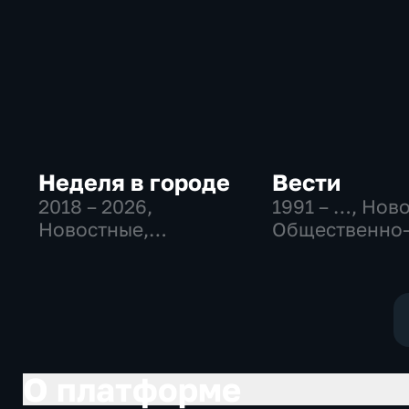
Неделя в городе
Вести
2018 – 2026
,
1991 – …
, Нов
Новостные,
Общественно
Общественно-
политические
политические,
социально-
общество
экономически
О платформе