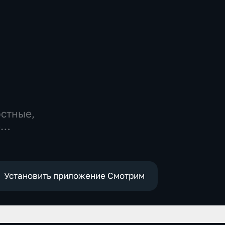
остные,
-
,
е
Установить приложение Смотрим