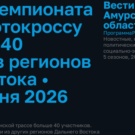
чемпионата
Вести
Амур
отокроссу
облас
Программа
Р
 40
Новостные
,
политическ
социально-
з регионов
5 сезонов, 
стока
•
ня 2026
нской трассе больше 40 участников.
и из других регионов Дальнего Востока