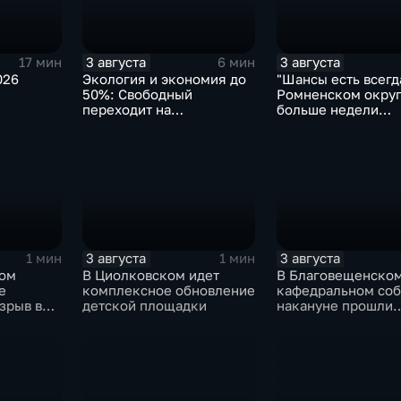
3 августа
3 августа
17 мин
6 мин
026
Экология и экономия до
"Шансы есть всегда
50%: Свободный
Ромненском округ
переходит на
больше недели
газомоторное топливо
продолжаются по
пропавшего грибн
3 августа
3 августа
1 мин
1 мин
ком
В Циолковском идет
В Благовещенско
е
комплексное обновление
кафедральном со
зрыв в
детской площадки
накануне прошли
литургия и крестн