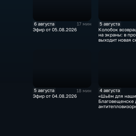
6 августа
5 августа
17 мин
Эфир от 05.08.2026
Колобок возвра
на экраны: в про
выходит новая с
создателей "По
богатыря"
5 августа
4 августа
18 мин
Эфир от 04.08.2026
«Шьём для наших
Благовещенске 
антитепловизор
пончо