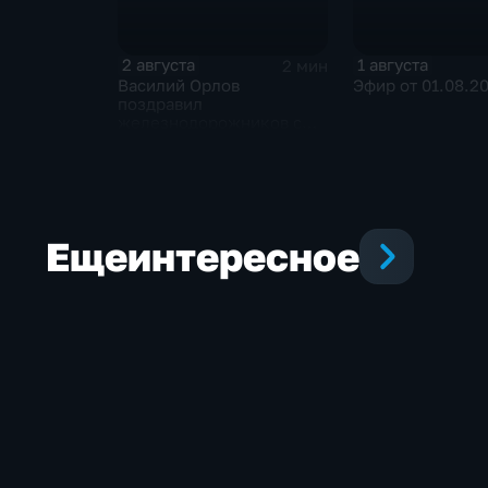
2 августа
1 августа
2 мин
Василий Орлов
Эфир от 01.08.2
поздравил
железнодорожников с
профессиональным
праздником
Еще
интересное