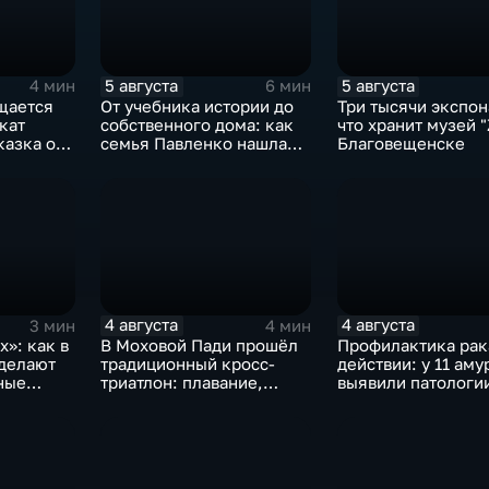
5 августа
5 августа
4 мин
6 мин
щается
От учебника истории до
Три тысячи экспон
кат
собственного дома: как
что хранит музей "
казка от
семья Павленко нашла
Благовещенске
следнего
счастье в Константиновке
4 августа
4 августа
3 мин
4 мин
»: как в
В Моховой Пади прошёл
Профилактика рак
делают
традиционный кросс-
действии: у 11 аму
ные
триатлон: плавание,
выявили патологии
велосипед и бег по
ходе Дня открыты
пересечённой местности
дверей