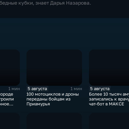
обедные кубки, знает Дарья Назарова.
5 августа
5 августа
1 мин
1 мин
городе
100 мотоциклов и дроны
Более 10 тысяч ам
троили
переданы бойцам из
записались к врач
нное
Приамурья
чат-бот в МАКСЕ