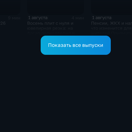
1 августа
1 августа
9 мин
4 мин
026
Восемь плит с нуля и
Пенсии, ЖКХ и нал
ювелирная резка: на
что изменится для
фасад педколледжа в
жителей Приамурь
Благовещенске вернули
августа
мозаику «Олимпийские
Показать все выпуски
кольца»