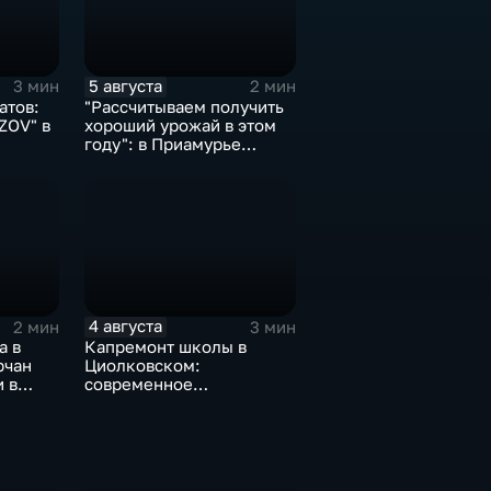
5 августа
3 мин
2 мин
атов:
"Рассчитываем получить
ZOV" в
хороший урожай в этом
году": в Приамурье
убирают ранние
зерновые
4 августа
2 мин
3 мин
а в
Капремонт школы в
рчан
Циолковском:
 в
современное
х
оборудование и новый
фасад