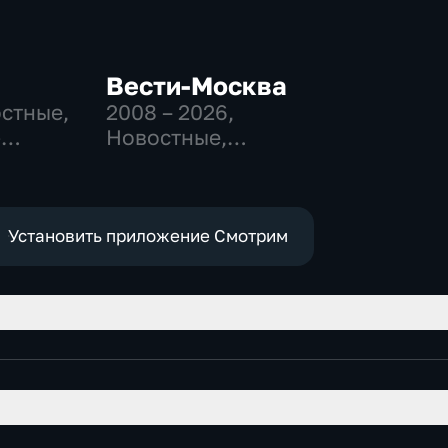
Вести-Москва
остные,
2008 – 2026
,
-
Новостные,
,
Общественно-
политические,
е
социально-
экономические
Установить приложение Смотрим