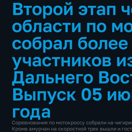
Второй этап 
области по м
собрал более
участников и
Дальнего Во
Выпуск 05 ию
года
Соревнования по мотокроссу собрали на чигири
Кроме амурчан на скоростной трек вышли и гост