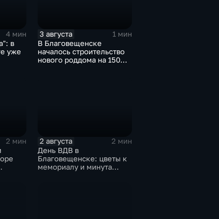
3 августа
4 мин
1 мин
": в
В Благовещенске
е уже
началось строительство
нового роддома на 150
иски
мест
ика
2 августа
2 мин
2 мин
м
День ВДВ в
боре
Благовещенске: цветы к
мемориалу и минута
ый ход
молчания