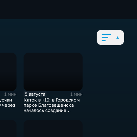
5 августа
1 мин
1 мин
урчан
Каток в +10: в Городском
у через
парке Благовещенска
началось создание
ледовой площадки