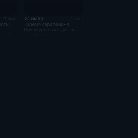
31 июля
3 мин
1 мин
оги:
«Время сарафана» в
Приамурье выходит на
я с 1
новый уровень: чем
удивит сезон‑2026