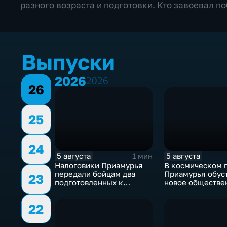
разного возраста и подготовки. Кто завоевал п
Выпуски
2026
2026
26
25
24
5 августа
5 августа
1 мин
Налоговики Приамурья
В космическом 
передали бойцам два
Приамурья обус
23
подготовленных к
новое обществе
отправке внедорожника
пространство
22