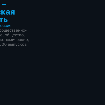
 –
ская
ть
оссия
общественно-
ие
,
общество
,
экономические
,
2000 выпусков