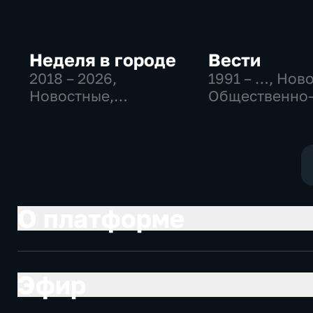
Неделя в городе
Вести
2018 – 2026
,
1991 – …
, Нов
Новостные,
Общественно
Общество,
политические
общественно-
социально-
политические
экономически
О платформе
Эфир