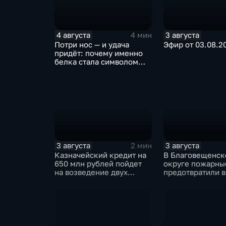
4 августа
3 августа
4 мин
Потри нос — и удача
Эфир от 03.08.2
придёт: почему именно
белка стала символом
Белогорска
3 августа
3 августа
2 мин
Казначейский кредит на
В Благовещенс
650 млн рублей пойдет
округе пожарны
на возведение двух
предотвратили в
новых котельных в
жилом доме
Свободном