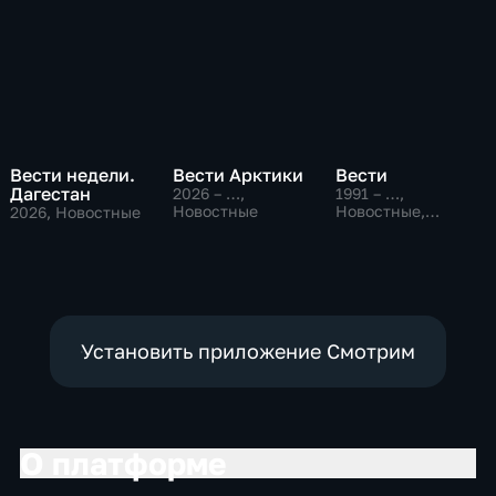
Вести недели.
Вести Арктики
Вести
Дагестан
2026 – …
,
1991 – …
,
Новостные
Новостные,
2026
, Новостные
Общественно-
политические,
социально-
экономические
Установить приложение Смотрим
О платформе