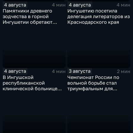
4 августа
4 августа
4 мин
4 мин
Памятники древнего
Ингушетию посетила
зодчества в горной
делегация литераторов из
Ингушетии обретают
Краснодарского края
вторую жизнь
4 августа
3 августа
4 мин
2 мин
В Ингушской
Чемпионат России по
республиканской
вольной борьбе стал
клинической больнице
триумфальным для
открылось отделение
ингушских спортсменов
медицинской
реабилитации для
участников СВО