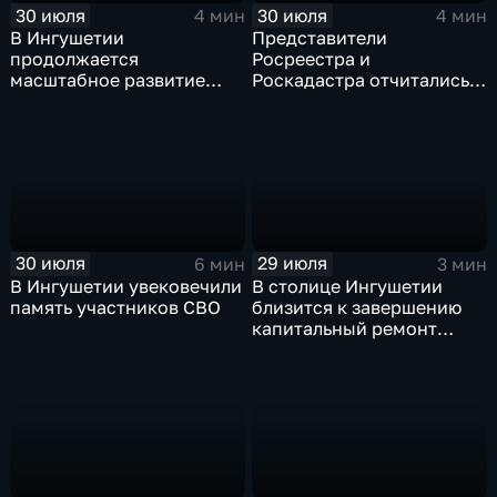
30 июля
30 июля
4 мин
4 мин
В Ингушетии
Представители
продолжается
Росреестра и
масштабное развитие
Роскадастра отчитались
спортивной
перед кабинетом
инфраструктуры
министров Ингушетии
30 июля
29 июля
6 мин
3 мин
В Ингушетии увековечили
В столице Ингушетии
память участников СВО
близится к завершению
капитальный ремонт
детского сада "СКАЗКА"