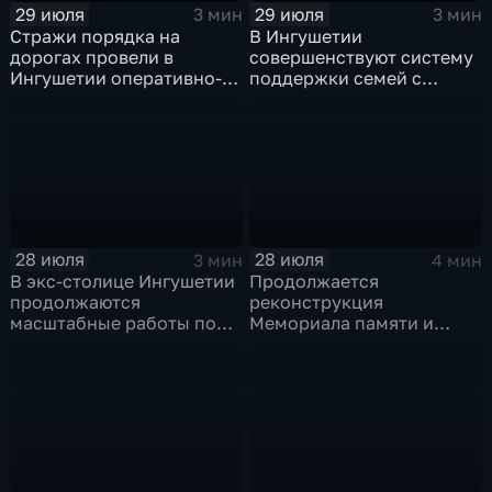
29 июля
29 июля
3 мин
3 мин
Стражи порядка на
В Ингушетии
дорогах провели в
совершенствуют систему
Ингушетии оперативно-
поддержки семей с
профилактическое
особенными детьми и
мероприятие "ЗАСЛОН"
участников СВО
28 июля
28 июля
3 мин
4 мин
В экс-столице Ингушетии
Продолжается
продолжаются
реконструкция
масштабные работы по
Мемориала памяти и
озеленению
славы Ингушетии