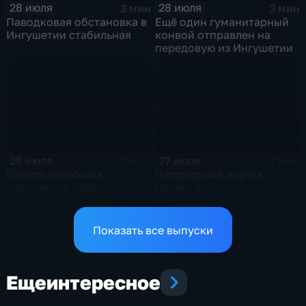
28 июля
28 июля
3 мин
3 мин
Паводковая обстановка в
Ещё один гуманитарный
Ингушетии стабильная
конвой отправлен на
передовую из Ингушетии
28 июля
27 июля
4 мин
4 мин
Память погибших
Патриарший хор из
участников СВО почтили
Грузии дал
в столице Ингушетии
благотворительный
концерт в Ингушетии
Показать все выпуски
Еще
интересное