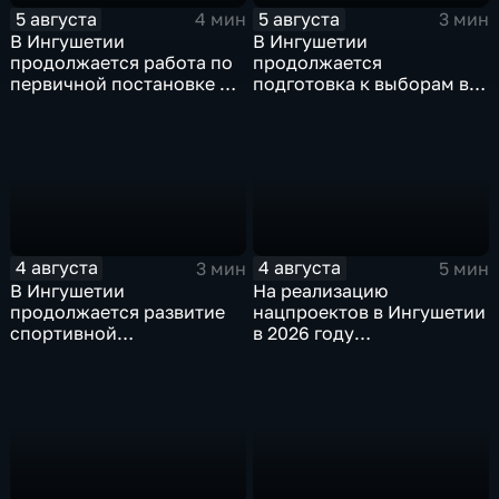
5 августа
5 августа
4 мин
3 мин
В Ингушетии
В Ингушетии
продолжается работа по
продолжается
первичной постановке на
подготовка к выборам в
воинский учёт
Госдуму и Народное
Собрание
4 августа
4 августа
3 мин
5 мин
В Ингушетии
На реализацию
продолжается развитие
нацпроектов в Ингушетии
спортивной
в 2026 году
инфраструктуры
предусмотрено
финансирование в
объёме около 6
миллиардов рублей