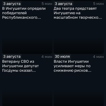
3 августа
3 августа
5 мин
5 мин
В Ингушетии определи
Два театра представят
победителей
Ингушетию на
Республиканского
масштабном творческом
конкурса «Лучшее личное
смотре "Зарядье"
подсобное хозяйство» и
Фестиваля цветов
3 августа
30 июля
4 мин
4 мин
Ветерану СВО из
Власти Ингушетии
Ингушетии депутат
усиливают меры по
Госдумы оказал
снижению рисков
материальную помощь
возникновения
чрезвычайных ситуаций
техногенного и
природного характера