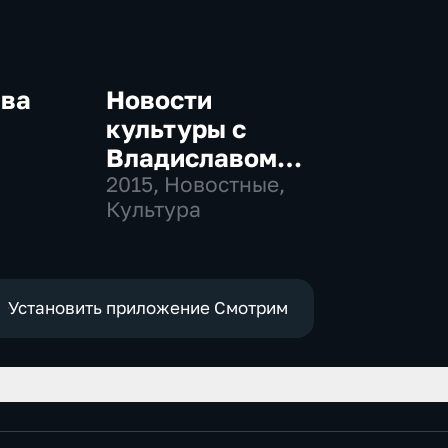
ква
Новости
культуры с
Владиславом
-
Флярковским
2015
, Новостные,
,
Культура
е
Установить приложение Смотрим