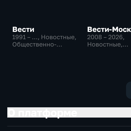
Вести
Вести-Мос
1991 – …
, Новостные,
2008 – 2026
,
Общественно-
Новостные,
политические,
Общественно
социально-
политические
экономические
социально-
экономически
О платформе