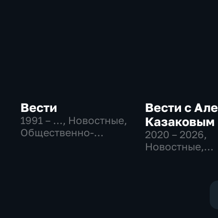
Вести
Вести с Ал
1991 – …
, Новостные,
Казаковым
Общественно-
2020 – 2026
,
политические,
Новостные,
социально-
Общественно
экономические
политические